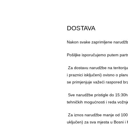
DOSTAVA
Nakon svake zaprimljene narudžbe
Pošiljke isporučujemo putem part
Za dostavu narudžbe na teritorij
i praznici isključeni) ovisno o pl
se primjenjuje važeći raspored br
Sve narudžbe pristigle do 15:30h
tehničkih mogućnosti i reda vožnj
Za iznos narudžbe manje od 100,
uključen) za sva mjesta u Bosni i 