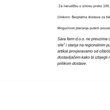
Za narudžbu u iznosu preko 10
(Uskoro: Besplatna dostava za bil
Mogućnost plaćanja putem pouzeća
Sara farm d.o.o. ne preuzima o
sile” i stanja na regionalnim 
artikal provjeravamo od ošteć
dostavljačem kako bi izbjegli
prilikom dostave.