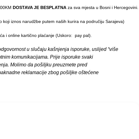
0,00KM
DOSTAVA JE BESPLATNA
za sva mjesta u Bosni i Hercegovini.
o koji iznos narudžbe putem naših kurira na područiju Sarajeva)
 i online kartično plaćanje (Uskoro: pay pal).
dgovornost u slučaju kašnjenja isporuke, uslijed “više
putnim komunikacijama. Prije isporuke svaki
enja. Molimo da pošiljku preuzmete pred
 naknadne reklamacije zbog pošiljke oštećene