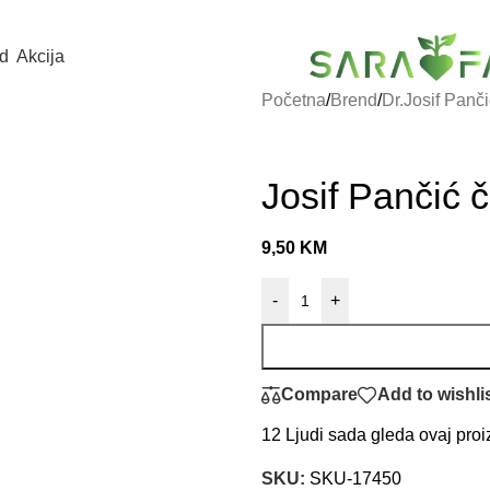
d
Akcija
Početna
/
Brend
/
Dr.Josif Panči
Josif Pančić 
9,50
KM
-
+
Compare
Add to wishli
12
Ljudi sada gleda ovaj proi
SKU:
SKU-17450