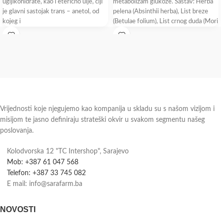
ugljikohidrate, kao i eterično ulje, čiji
metabolizam glukoze. Sastav: Herba
je glavni sastojak trans – anetol, od
pelena (Absinthii herba), List breze
kojeg i
(Betulae folium), List crnog duda (Mori
nigrae
Vrijednosti koje njegujemo kao kompanija u skladu su s našom vizijom i
misijom te jasno definiraju strateški okvir u svakom segmentu našeg
poslovanja.
Kolodvorska 12 "TC Intershop", Sarajevo
Mob: +387 61 047 568
Telefon: +387 33 745 082
E mail: info@sarafarm.ba
NOVOSTI