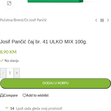
Click to enlarge
Početna
/
Brend
/
Dr.Josif Pančić
Josif Pančić čaj br. 41 ULKO MIX 100g.
8,90
KM
Na stanju
-
+
DODAJ U KORPU
Compare
Add to wishlist
14
Ljudi sada gleda ovaj proizvod!