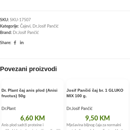
SKU:
SKU-17507
Kategorije:
Čajevi
,
Dr.Josif Pančić
Brand:
Dr.Josif Pančić
Share:
Povezani proizvodi
Dr. Plant čaj anis plod (Anisi
Josif Pančić čaj br. 1 GLUKO
fructus) 50g
MIX 100 g.
Dr.Plant
Dr.Josif Pančić
6,60
KM
9,50
KM
Anis plod sadrži proteine i
Mješavina biljnog čaja za normalni