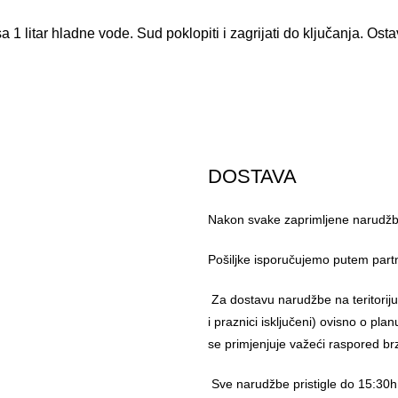
1 litar hladne vode. Sud poklopiti i zagrijati do ključanja. Ostavit
DOSTAVA
Nakon svake zaprimljene narudžbe
Pošiljke isporučujemo putem part
Za dostavu narudžbe na teritorij
i praznici isključeni) ovisno o pl
se primjenjuje važeći raspored br
Sve narudžbe pristigle do 15:30h