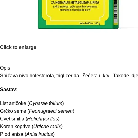
Click to enlarge
Opis
Snižava nivo holesterola, triglicerida i šećera u krvi. Takođe, d
Sastav:
List artičoke (
Cynarae folium
)
Grčko seme (
Feonugraeci semen
)
Cvet smilja (
Helichrysi flos
)
Koren koprive (
Urticae radix
)
Plod anisa (
Anisi fructus
)