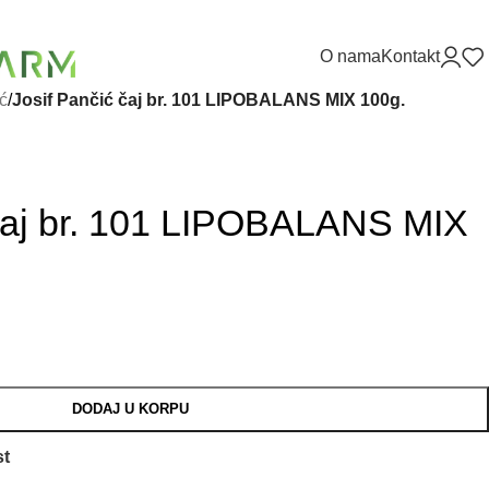
O nama
Kontakt
ć
/
Josif Pančić čaj br. 101 LIPOBALANS MIX 100g.
 čaj br. 101 LIPOBALANS MIX
DODAJ U KORPU
st