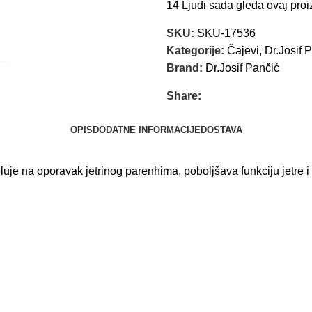
14
Ljudi sada gleda ovaj proi
SKU:
SKU-17536
Kategorije:
Čajevi
,
Dr.Josif 
Brand:
Dr.Josif Pančić
Share:
OPIS
DODATNE INFORMACIJE
DOSTAVA
jeluje na oporavak jetrinog parenhima, poboljšava funkciju jetre i