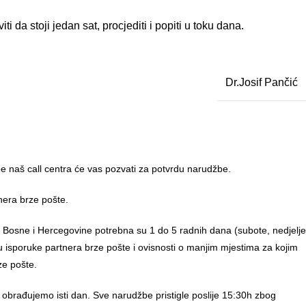
i da stoji jedan sat, procjediti i popiti u toku dana.
Dr.Josif Pančić
 naš call centra će vas pozvati za potvrdu narudžbe.
nera brze pošte.
u Bosne i Hercegovine potrebna su 1 do 5 radnih dana (subote, nedjelje
anu isporuke partnera brze pošte i ovisnosti o manjim mjestima za kojim
ze pošte.
 obrađujemo isti dan. Sve narudžbe pristigle poslije 15:30h zbog