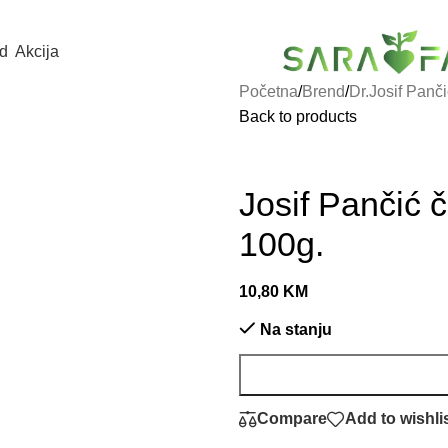
d
Akcija
Početna
/
Brend
/
Dr.Josif Panči
Back to products
Josif Pančić
100g.
10,80
KM
Na stanju
Compare
Add to wishli