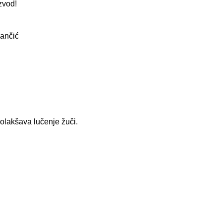
zvod!
Pančić
 olakšava lučenje žuči.