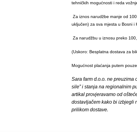
tehničkih mogućnosti i reda vožnj
Za iznos narudžbe manje od 100,
uključen) za sva mjesta u Bosni i 
Za narudžbu u iznosu preko 10
(Uskoro: Besplatna dostava za bil
Mogućnost plaćanja putem pouzeća
Sara farm d.o.o. ne preuzima o
sile” i stanja na regionalnim 
artikal provjeravamo od ošteć
dostavljačem kako bi izbjegli
prilikom dostave.