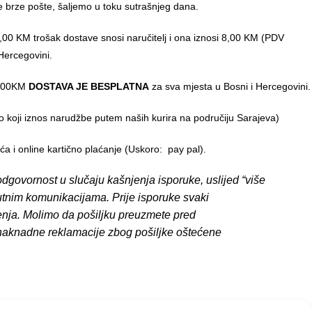
e brze pošte, šaljemo u toku sutrašnjeg dana.
00 KM trošak dostave snosi naručitelj i ona iznosi 8,00 KM (PDV
Hercegovini.
0,00KM
DOSTAVA JE BESPLATNA
za sva mjesta u Bosni i Hercegovini.
o koji iznos narudžbe putem naših kurira na područiju Sarajeva)
 i online kartično plaćanje (Uskoro: pay pal).
dgovornost u slučaju kašnjenja isporuke, uslijed “više
putnim komunikacijama. Prije isporuke svaki
enja. Molimo da pošiljku preuzmete pred
 naknadne reklamacije zbog pošiljke oštećene