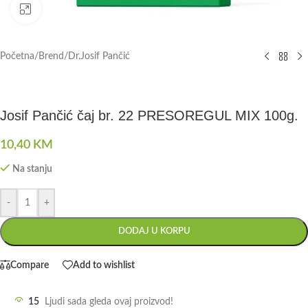
Click to enlarge
Početna
/
Brend
/
Dr.Josif Pančić
Josif Pančić čaj br. 22 PRESOREGUL MIX 100g.
10,40
KM
Na stanju
-
+
DODAJ U KORPU
Compare
Add to wishlist
15
Ljudi sada gleda ovaj proizvod!