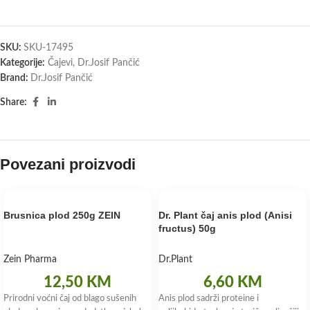
SKU:
SKU-17495
Kategorije:
Čajevi
,
Dr.Josif Pančić
Brand:
Dr.Josif Pančić
Share:
Povezani proizvodi
Brusnica plod 250g ZEIN
Dr. Plant čaj anis plod (Anisi
fructus) 50g
Zein Pharma
Dr.Plant
12,50
KM
6,60
KM
Prirodni voćni čaj od blago sušenih
Anis plod sadrži proteine i