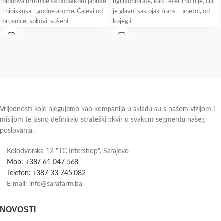
plodova brusnice sa dodatkom jabuke
ugljikohidrate, kao i eterično ulje, čiji
i hibiskusa, ugodne arome. Čajevi od
je glavni sastojak trans – anetol, od
brusnice, sokovi, sušeni
kojeg i
Vrijednosti koje njegujemo kao kompanija u skladu su s našom vizijom i
misijom te jasno definiraju strateški okvir u svakom segmentu našeg
poslovanja.
Kolodvorska 12 "TC Intershop", Sarajevo
Mob: +387 61 047 568
Telefon: +387 33 745 082
E mail: info@sarafarm.ba
NOVOSTI