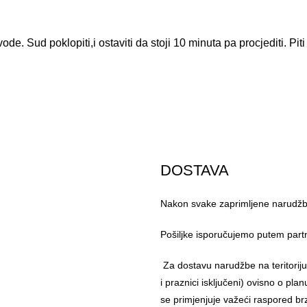
ode. Sud poklopiti,i ostaviti da stoji 10 minuta pa procjediti. Pi
DOSTAVA
Nakon svake zaprimljene narudžbe
Pošiljke isporučujemo putem part
Za dostavu narudžbe na teritorij
i praznici isključeni) ovisno o pl
se primjenjuje važeći raspored br