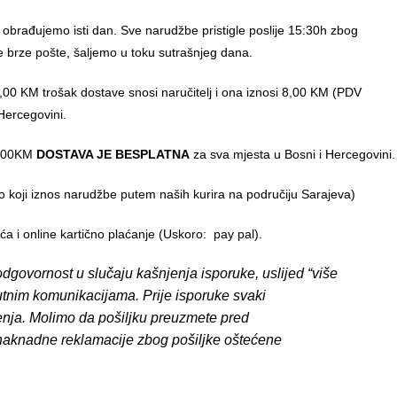
 obrađujemo isti dan. Sve narudžbe pristigle poslije 15:30h zbog
e brze pošte, šaljemo u toku sutrašnjeg dana.
00 KM trošak dostave snosi naručitelj i ona iznosi 8,00 KM (PDV
Hercegovini.
0,00KM
DOSTAVA JE BESPLATNA
za sva mjesta u Bosni i Hercegovini.
o koji iznos narudžbe putem naših kurira na područiju Sarajeva)
 i online kartično plaćanje (Uskoro: pay pal).
dgovornost u slučaju kašnjenja isporuke, uslijed “više
putnim komunikacijama. Prije isporuke svaki
enja. Molimo da pošiljku preuzmete pred
 naknadne reklamacije zbog pošiljke oštećene