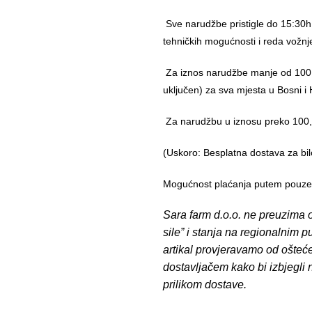
Sve narudžbe pristigle do 15:30h
tehničkih mogućnosti i reda vožnj
Za iznos narudžbe manje od 100,
uključen) za sva mjesta u Bosni i 
Za narudžbu u iznosu preko 10
(Uskoro: Besplatna dostava za bil
Mogućnost plaćanja putem pouzeća
Sara farm d.o.o. ne preuzima o
sile” i stanja na regionalnim 
artikal provjeravamo od ošteć
dostavljačem kako bi izbjegli
prilikom dostave.