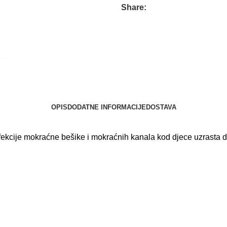
Share:
OPIS
DODATNE INFORMACIJE
DOSTAVA
nfekcije mokraćne bešike i mokraćnih kanala kod djece uzrasta 