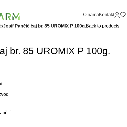
O nama
Kontakt
ć
/
Josif Pančić čaj br. 85 UROMIX P 100g.
Back to products
čaj br. 85 UROMIX P 100g.
st
zvod!
Pančić