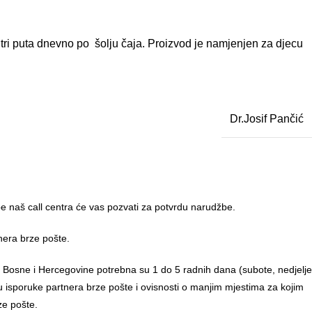
ti tri puta dnevno po šolju čaja. Proizvod je namjenjen za djecu
Dr.Josif Pančić
 naš call centra će vas pozvati za potvrdu narudžbe.
nera brze pošte.
u Bosne i Hercegovine potrebna su 1 do 5 radnih dana (subote, nedjelje
anu isporuke partnera brze pošte i ovisnosti o manjim mjestima za kojim
ze pošte.