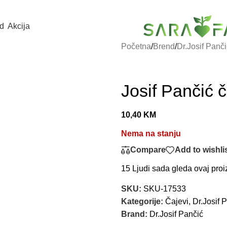
d
Akcija
Početna
/
Brend
/
Dr.Josif Panči
Josif Pančić 
10,40
KM
Nema na stanju
Compare
Add to wishli
15
Ljudi sada gleda ovaj proi
SKU:
SKU-17533
Kategorije:
Čajevi
,
Dr.Josif 
Brand:
Dr.Josif Pančić