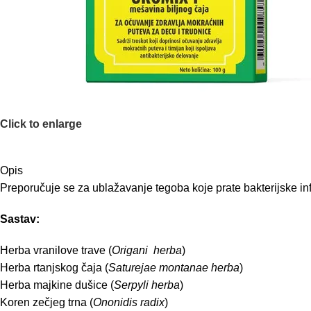
Click to enlarge
Opis
Preporučuje se za ublažavanje tegoba koje prate bakterijske i
Sastav:
Herba vranilove trave (
Origani herba
)
Herba rtanjskog čaja (
Saturejae montanae herba
)
Herba majkine dušice (
Serpyli herba
)
Koren zečjeg trna (
Ononidis radix
)