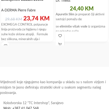
Dr. Theiss
24,40
KM
A-DERMA Pierre Fabre
Apuretin Slim
je preparat čiji aktivni
23,74
KM
29,68
KM
sastojci pomažu da:
EXOMEGA CONTROL potpuna je
se
eliminiše višak vode
iz organizma
linija proizvoda za higijenu i njegu
na prirodan način
suhe kože sklone atopiji. Formule
se održi
optimalna tjelesna težina
bez silikona, mineralnih ulja i
se omogući
detoksikacija organizma
se
ubrza metabolizam
Vrijednosti koje njegujemo kao kompanija u skladu su s našom vizijom i
misijom te jasno definiraju strateški okvir u svakom segmentu našeg
poslovanja.
Kolodvorska 12 "TC Intershop", Sarajevo
Mob: +387 61 047 568