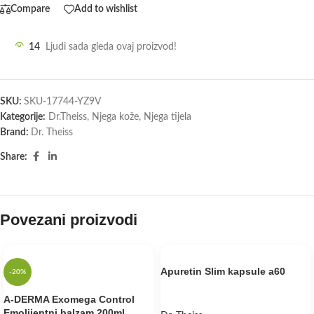
Compare
Add to wishlist
14
Ljudi sada gleda ovaj proizvod!
SKU:
SKU-17744-YZ9V
Kategorije:
Dr.Theiss
,
Njega kože
,
Njega tijela
Brand:
Dr. Theiss
Share:
Povezani proizvodi
Apuretin Slim kapsule a60
-20%
A-DERMA Exomega Control
Emolijentni balzam 200ml