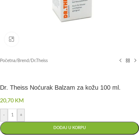
Click to enlarge
Početna
/
Brend
/
Dr.Theiss
Dr. Theiss Noćurak Balzam za kožu 100 ml.
20,70
KM
-
+
DODAJ U KORPU