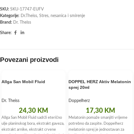
SKU:
SKU-17747-EUFV
Kategorije:
Dr.Theiss
,
Stres, nesanica i smirenje
Brand:
Dr. Theiss
Share:
Povezani proizvodi
Allga San Mobil Fluid
DOPPEL HERZ Aktiv Melatonin
sprej 20ml
Dr. Theiss
Doppelherz
24,30
KM
17,30
KM
Allga San Mobil Fluid sadrži eterično
Melatonin pomaže smanjiti vrijeme
ulje planinskog bora, ekstrakt gaveza,
potrebno da zaspite. Doppelherz
ekstrakt arnike, ekstrakt crvene
melatonin sprej je jednostavan za