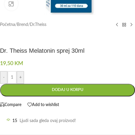
Click to enlarge
Početna
/
Brend
/
Dr.Theiss
Dr. Theiss Melatonin sprej 30ml
19,50
KM
-
+
DODAJ U KORPU
Compare
Add to wishlist
15
Ljudi sada gleda ovaj proizvod!