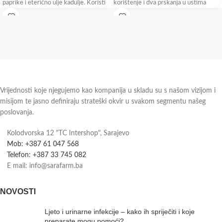
paprike i eterično ulje kadulje. Koristi
korištenje i dva prskanja u ustima
dovoljna
Vrijednosti koje njegujemo kao kompanija u skladu su s našom vizijom i
misijom te jasno definiraju strateški okvir u svakom segmentu našeg
poslovanja.
Kolodvorska 12 "TC Intershop", Sarajevo
Mob: +387 61 047 568
Telefon: +387 33 745 082
E mail: info@sarafarm.ba
NOVOSTI
Ljeto i urinarne infekcije – kako ih spriječiti i koje
preparate mogu pomoći?