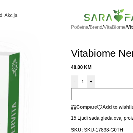
d
Akcija
Početna
/
Brend
/
VitaBiome
/
Vi
Vitabiome Ner
48,00
KM
-
+
Compare
Add to wishli
15
Ljudi sada gleda ovaj proi
SKU:
SKU-17838-G0TH