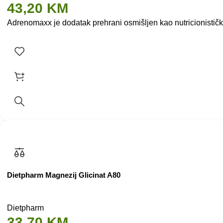
43,20
KM
Adrenomaxx je dodatak prehrani osmišljen kao nutricionistič
Dietpharm Magnezij Glicinat A80
Dietpharm
33,70
KM