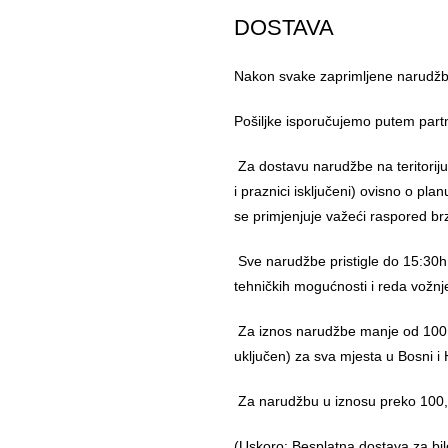
DOSTAVA
Nakon svake zaprimljene narudžbe
Pošiljke isporučujemo putem part
Za dostavu narudžbe na teritorij
i praznici isključeni) ovisno o pl
se primjenjuje važeći raspored br
Sve narudžbe pristigle do 15:30h
tehničkih mogućnosti i reda vožnj
Za iznos narudžbe manje od 100,
uključen) za sva mjesta u Bosni i 
Za narudžbu u iznosu preko 10
(Uskoro: Besplatna dostava za bil