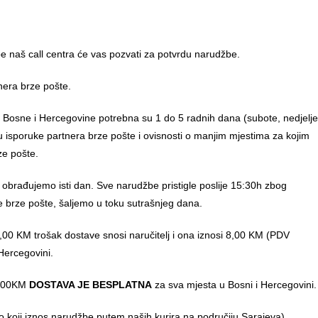
 naš call centra će vas pozvati za potvrdu narudžbe.
nera brze pošte.
u Bosne i Hercegovine potrebna su 1 do 5 radnih dana (subote, nedjelje
anu isporuke partnera brze pošte i ovisnosti o manjim mjestima za kojim
ze pošte.
 obrađujemo isti dan. Sve narudžbe pristigle poslije 15:30h zbog
e brze pošte, šaljemo u toku sutrašnjeg dana.
00 KM trošak dostave snosi naručitelj i ona iznosi 8,00 KM (PDV
Hercegovini.
0,00KM
DOSTAVA JE BESPLATNA
za sva mjesta u Bosni i Hercegovini.
o koji iznos narudžbe putem naših kurira na područiju Sarajeva)