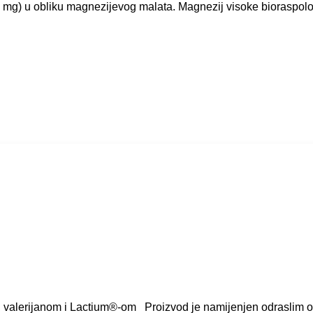
) u obliku magnezijevog malata. Magnezij visoke bioraspoloži
 valerijanom i Lactium®-om Proizvod je namijenjen odraslim 