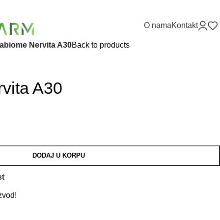
O nama
Kontakt
tabiome Nervita A30
Back to products
vita A30
DODAJ U KORPU
st
zvod!