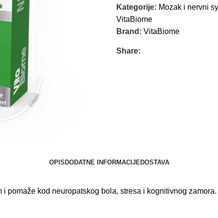
Kategorije:
Mozak i nervni s
VitaBiome
Brand:
VitaBiome
Share:
OPIS
DODATNE INFORMACIJE
DOSTAVA
em i pomaže kod neuropatskog bola, stresa i kognitivnog zamora.