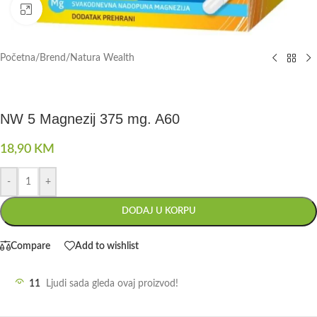
Click to enlarge
Početna
/
Brend
/
Natura Wealth
NW 5 Magnezij 375 mg. A60
18,90
KM
-
+
DODAJ U KORPU
Compare
Add to wishlist
11
Ljudi sada gleda ovaj proizvod!