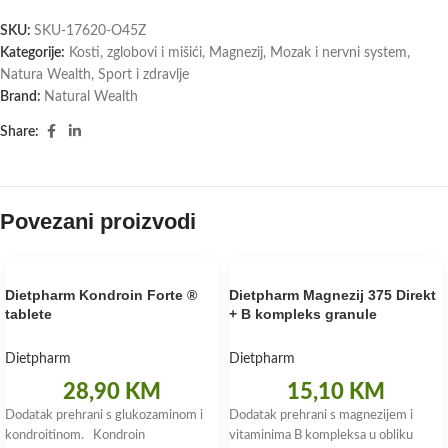
SKU:
SKU-17620-O45Z
Kategorije:
Kosti, zglobovi i mišići
,
Magnezij
,
Mozak i nervni system
,
Natura Wealth
,
Sport i zdravlje
Brand:
Natural Wealth
Share:
Povezani proizvodi
Dietpharm Kondroin Forte ®
Dietpharm Magnezij 375 Direkt
tablete
+ B kompleks granule
Dietpharm
Dietpharm
28,90
KM
15,10
KM
Dodatak prehrani s glukozaminom i
Dodatak prehrani s magnezijem i
kondroitinom. Kondroin
vitaminima B kompleksa u obliku