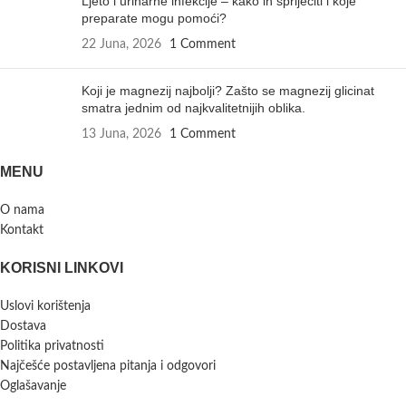
Ljeto i urinarne infekcije – kako ih spriječiti i koje
preparate mogu pomoći?
22 Juna, 2026
1 Comment
Koji je magnezij najbolji? Zašto se magnezij glicinat
smatra jednim od najkvalitetnijih oblika.
13 Juna, 2026
1 Comment
MENU
O nama
Kontakt
KORISNI LINKOVI
Uslovi korištenja
Dostava
Politika privatnosti
Najčešće postavljena pitanja i odgovori
Oglašavanje