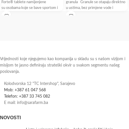
Forte® tablete namijenjene
granula Granule se otapaju direktno
su osobama koje se bave sportom i
u ustima, bez primjene vode i
rekreacijom, preporučuju se
i osobama starije
Vrijednosti koje njegujemo kao kompanija u skladu su s našom vizijom i
misijom te jasno definiraju strateški okvir u svakom segmentu našeg
poslovanja.
Kolodvorska 12 "TC Intershop", Sarajevo
Mob: +387 61 047 568
Telefon: +387 33 745 082
E mail: info@sarafarm.ba
NOVOSTI