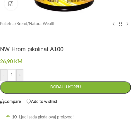
Click to enlarge
Početna
/
Brend
/
Natura Wealth
NW Hrom pikolinat A100
26,90
KM
-
+
DODAJ U KORPU
Compare
Add to wishlist
10
Ljudi sada gleda ovaj proizvod!