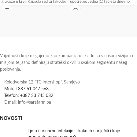
glukoze u krvi. Kapsula sadrži također
upotrebe: Jedna (1) tableta dnevno,
elemente
najbolje uz obrok. Pogodno i
Vrijednosti koje njegujemo kao kompanija u skladu su s našom vizijom i
misijom te jasno definiraju strateški okvir u svakom segmentu našeg
poslovanja.
Kolodvorska 12 "TC Intershop", Sarajevo
Mob: +387 61 047 568
Telefon: +387 33 745 082
E mail: info@sarafarm.ba
NOVOSTI
Ljeto i urinarne infekcije – kako ih spriječiti i koje
preparate mogu pomoći?