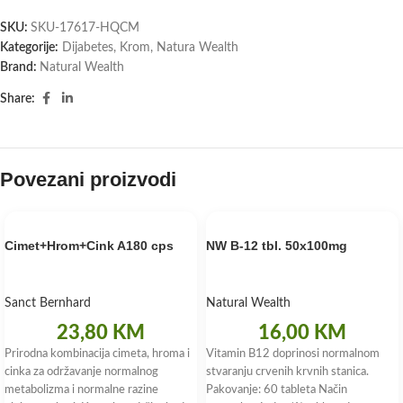
SKU:
SKU-17617-HQCM
Kategorije:
Dijabetes
,
Krom
,
Natura Wealth
Brand:
Natural Wealth
Share:
Povezani proizvodi
Cimet+Hrom+Cink A180 cps
NW B-12 tbl. 50x100mg
Sanct Bernhard
Natural Wealth
23,80
KM
16,00
KM
Prirodna kombinacija cimeta, hroma i
Vitamin B12 doprinosi normalnom
cinka za održavanje normalnog
stvaranju crvenih krvnih stanica.
metabolizma i normalne razine
Pakovanje: 60 tableta Način