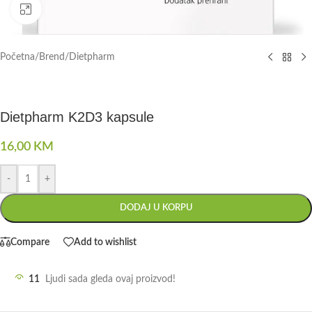
Click to enlarge
Početna
/
Brend
/
Dietpharm
Dietpharm K2D3 kapsule
16,00
KM
-
+
DODAJ U KORPU
Compare
Add to wishlist
11
Ljudi sada gleda ovaj proizvod!