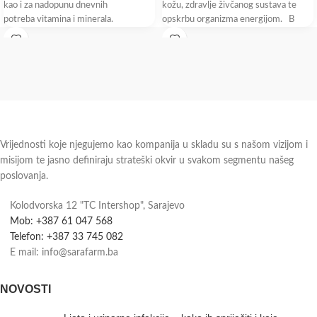
kao i za nadopunu dnevnih
kožu, zdravlje živčanog sustava te
potreba vitamina i minerala.
opskrbu organizma energijom. B
Pakovanje: 100 tableta
vitamini
Vrijednosti koje njegujemo kao kompanija u skladu su s našom vizijom i
misijom te jasno definiraju strateški okvir u svakom segmentu našeg
poslovanja.
Kolodvorska 12 "TC Intershop", Sarajevo
Mob: +387 61 047 568
Telefon: +387 33 745 082
E mail: info@sarafarm.ba
NOVOSTI