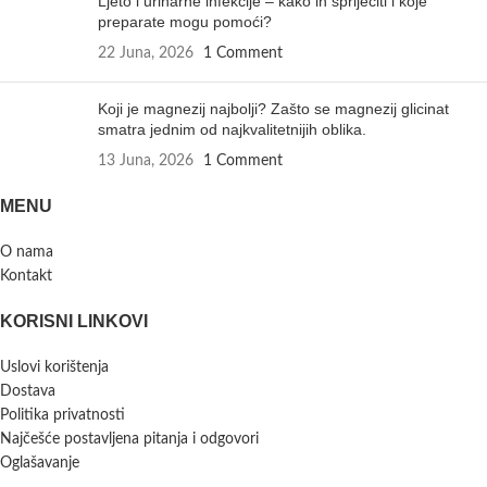
Ljeto i urinarne infekcije – kako ih spriječiti i koje
preparate mogu pomoći?
22 Juna, 2026
1 Comment
Koji je magnezij najbolji? Zašto se magnezij glicinat
smatra jednim od najkvalitetnijih oblika.
13 Juna, 2026
1 Comment
MENU
O nama
Kontakt
KORISNI LINKOVI
Uslovi korištenja
Dostava
Politika privatnosti
Najčešće postavljena pitanja i odgovori
Oglašavanje