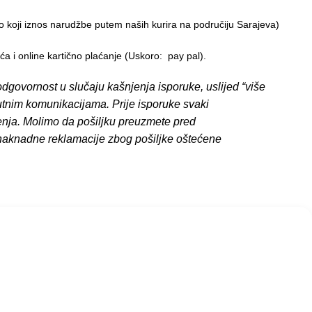
o koji iznos narudžbe putem naših kurira na područiju Sarajeva)
 i online kartično plaćanje (Uskoro: pay pal).
dgovornost u slučaju kašnjenja isporuke, uslijed “više
putnim komunikacijama. Prije isporuke svaki
enja. Molimo da pošiljku preuzmete pred
 naknadne reklamacije zbog pošiljke oštećene