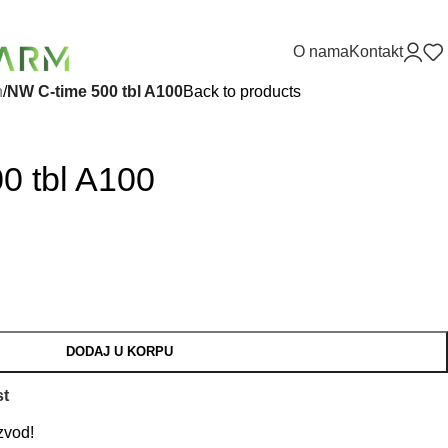
O nama
Kontakt
h
/
NW C-time 500 tbl A100
Back to products
0 tbl A100
DODAJ U KORPU
st
zvod!