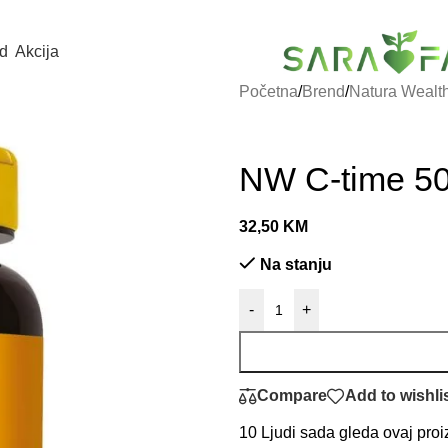
d
Akcija
Početna
/
Brend
/
Natura Wealt
NW C-time 50
32,50
KM
Na stanju
-
+
Compare
Add to wishli
10
Ljudi sada gleda ovaj proi