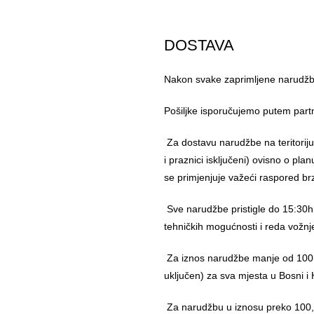
DOSTAVA
Nakon svake zaprimljene narudžbe
Pošiljke isporučujemo putem part
Za dostavu narudžbe na teritorij
i praznici isključeni) ovisno o pl
se primjenjuje važeći raspored br
Sve narudžbe pristigle do 15:30h
tehničkih mogućnosti i reda vožnj
Za iznos narudžbe manje od 100,
uključen) za sva mjesta u Bosni i 
Za narudžbu u iznosu preko 10