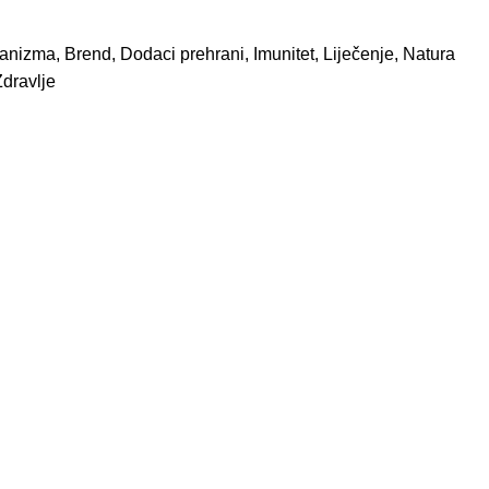
rganizma
,
Brend
,
Dodaci prehrani
,
Imunitet
,
Liječenje
,
Natura
Zdravlje