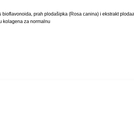
us bioflavonoida, prah plodašipka (Rosa canina) i ekstrakt plod
ju kolagena za normalnu