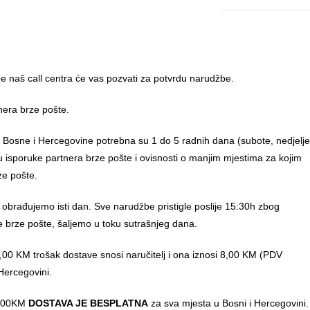
 naš call centra će vas pozvati za potvrdu narudžbe.
nera brze pošte.
u Bosne i Hercegovine potrebna su 1 do 5 radnih dana (subote, nedjelje
anu isporuke partnera brze pošte i ovisnosti o manjim mjestima za kojim
ze pošte.
 obrađujemo isti dan. Sve narudžbe pristigle poslije 15:30h zbog
e brze pošte, šaljemo u toku sutrašnjeg dana.
00 KM trošak dostave snosi naručitelj i ona iznosi 8,00 KM (PDV
Hercegovini.
0,00KM
DOSTAVA JE BESPLATNA
za sva mjesta u Bosni i Hercegovini.