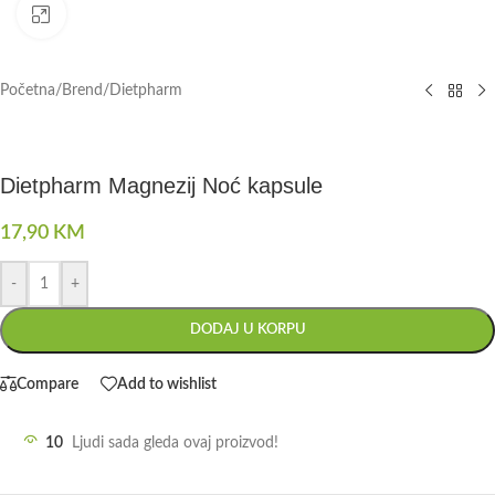
Click to enlarge
Početna
/
Brend
/
Dietpharm
Dietpharm Magnezij Noć kapsule
17,90
KM
-
+
DODAJ U KORPU
Compare
Add to wishlist
10
Ljudi sada gleda ovaj proizvod!