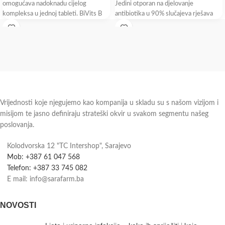
omogućava nadoknadu cijelog
Jedini otporan na djelovanje
kompleksa u jednoj tableti. BiVits B
antibiotika u 90% slučajeva rješava
complex sadrži aktivni oblik folne
putnu dijareju Bulardi®
kiseline koji
Vrijednosti koje njegujemo kao kompanija u skladu su s našom vizijom i
misijom te jasno definiraju strateški okvir u svakom segmentu našeg
poslovanja.
Kolodvorska 12 "TC Intershop", Sarajevo
Mob: +387 61 047 568
Telefon: +387 33 745 082
E mail: info@sarafarm.ba
NOVOSTI