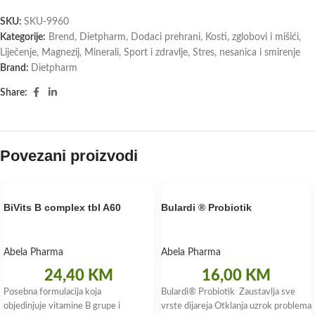
SKU:
SKU-9960
Kategorije:
Brend
,
Dietpharm
,
Dodaci prehrani
,
Kosti, zglobovi i mišići
,
Liječenje
,
Magnezij
,
Minerali
,
Sport i zdravlje
,
Stres, nesanica i smirenje
Brand:
Dietpharm
Share:
Povezani proizvodi
BiVits B complex tbl A60
Bulardi ® Probiotik
Abela Pharma
Abela Pharma
24,40
KM
16,00
KM
Posebna formulacija koja
Bulardi® Probiotik Zaustavlja sve
objedinjuje vitamine B grupe i
vrste dijareja Otklanja uzrok problema