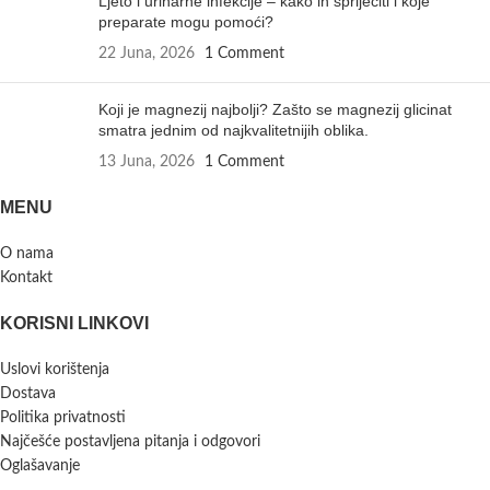
Ljeto i urinarne infekcije – kako ih spriječiti i koje
preparate mogu pomoći?
22 Juna, 2026
1 Comment
Koji je magnezij najbolji? Zašto se magnezij glicinat
smatra jednim od najkvalitetnijih oblika.
13 Juna, 2026
1 Comment
MENU
O nama
Kontakt
KORISNI LINKOVI
Uslovi korištenja
Dostava
Politika privatnosti
Najčešće postavljena pitanja i odgovori
Oglašavanje