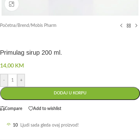
Click to enlarge
Početna
/
Brend
/
Mobis Pharm
Primulag sirup 200 ml.
14,00
KM
-
+
DODAJ U KORPU
Compare
Add to wishlist
10
Ljudi sada gleda ovaj proizvod!