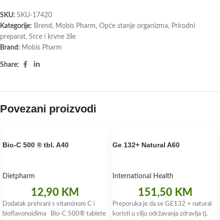
SKU:
SKU-17420
Kategorije:
Brend
,
Mobis Pharm
,
Opće stanje organizma
,
Prirodni
preparat
,
Srce i krvne žile
Brand:
Mobis Pharm
Share:
Povezani proizvodi
Bio-C 500 ® tbl. A40
Ge 132+ Natural A60
Dietpharm
International Health
12,90
KM
151,50
KM
Dodatak prehrani s vitaminom C i
Preporuka je da se GE132 + natural
bioflavonoidima Bio-C 500® tablete
koristi u cilju održavanja zdravlja tj.