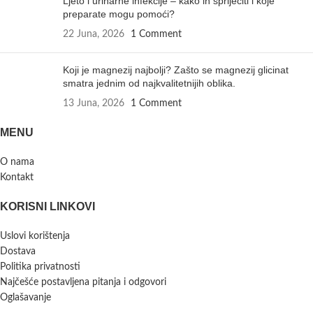
Ljeto i urinarne infekcije – kako ih spriječiti i koje
preparate mogu pomoći?
22 Juna, 2026
1 Comment
Koji je magnezij najbolji? Zašto se magnezij glicinat
smatra jednim od najkvalitetnijih oblika.
13 Juna, 2026
1 Comment
MENU
O nama
Kontakt
KORISNI LINKOVI
Uslovi korištenja
Dostava
Politika privatnosti
Najčešće postavljena pitanja i odgovori
Oglašavanje