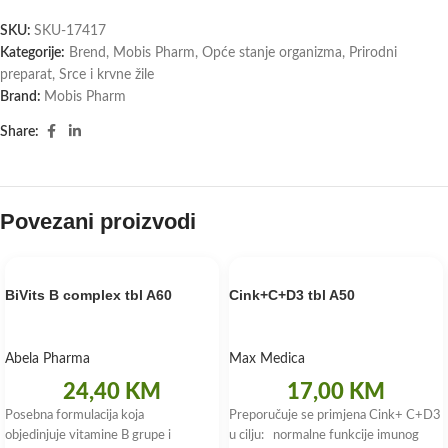
SKU:
SKU-17417
Kategorije:
Brend
,
Mobis Pharm
,
Opće stanje organizma
,
Prirodni
preparat
,
Srce i krvne žile
Brand:
Mobis Pharm
Share:
Povezani proizvodi
BiVits B complex tbl A60
Cink+C+D3 tbl A50
Abela Pharma
Max Medica
24,40
KM
17,00
KM
Posebna formulacija koja
Preporučuje se primjena Cink+ C+D3
objedinjuje vitamine B grupe i
u cilju: normalne funkcije imunog