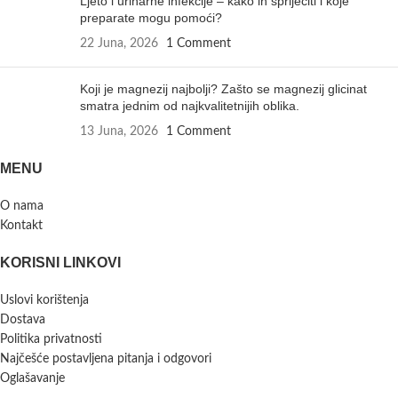
Ljeto i urinarne infekcije – kako ih spriječiti i koje
preparate mogu pomoći?
22 Juna, 2026
1 Comment
Koji je magnezij najbolji? Zašto se magnezij glicinat
smatra jednim od najkvalitetnijih oblika.
13 Juna, 2026
1 Comment
MENU
O nama
Kontakt
KORISNI LINKOVI
Uslovi korištenja
Dostava
Politika privatnosti
Najčešće postavljena pitanja i odgovori
Oglašavanje