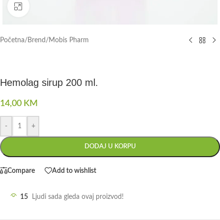
Click to enlarge
Početna
/
Brend
/
Mobis Pharm
Hemolag sirup 200 ml.
14,00
KM
-
+
DODAJ U KORPU
Compare
Add to wishlist
15
Ljudi sada gleda ovaj proizvod!