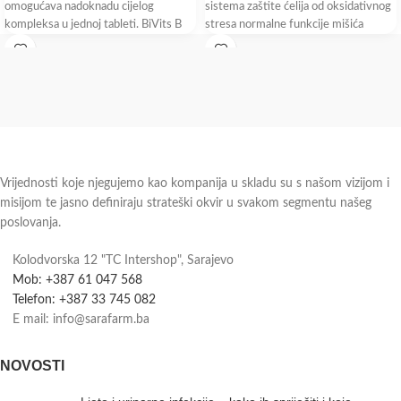
omogućava nadoknadu cijelog
sistema zaštite ćelija od oksidativnog
kompleksa u jednoj tableti. BiVits B
stresa normalne funkcije mišića
complex sadrži aktivni oblik folne
kiseline koji
Vrijednosti koje njegujemo kao kompanija u skladu su s našom vizijom i
misijom te jasno definiraju strateški okvir u svakom segmentu našeg
poslovanja.
Kolodvorska 12 "TC Intershop", Sarajevo
Mob: +387 61 047 568
Telefon: +387 33 745 082
E mail: info@sarafarm.ba
NOVOSTI