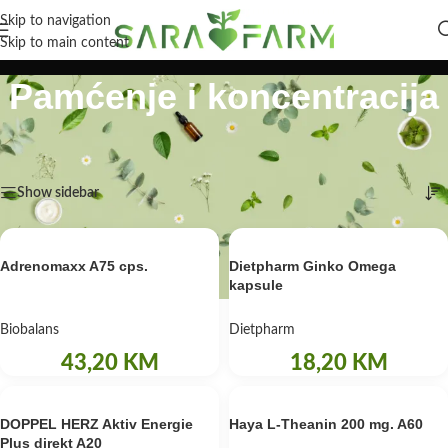
Skip to navigation
Skip to main content
Pamćenje i koncentracija
Početna
/
Zdravlje
/
Liječenje
/
Pamćenje i koncentracija
Prikaz svih 8 rezultata
Show sidebar
Adrenomaxx A75 cps.
Dietpharm Ginko Omega
kapsule
Biobalans
Dietpharm
43,20
KM
18,20
KM
DOPPEL HERZ Aktiv Energie
Haya L-Theanin 200 mg. A60
Plus direkt A20