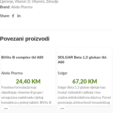
Liječenje
,
Vitamin D
,
Vitamini
,
Zdravlje
Brand:
Abela Pharma
Share:
Povezani proizvodi
BiVits B complex tbl A60
SOLGAR Beta 1,3 glukan tbl.
A60
Abela Pharma
Solgar
24,40
KM
67,20
KM
Posebna formulacija koja
Solgar Beta 1,3 glukan djeluje kao
objedinjuje vitamine B grupe i
hvatač slobodnih radikala i ima
omogućava nadoknadu cijelog
snažna antioksidativna dejstva. Pored
kompleksa u jednoj tableti. BiVits B
povećanja učinkovitosti imunološkog
complex sadrži aktivni oblik folne
sistema, povećava i broj
kiseline koji