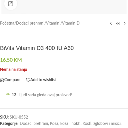
Click to enlarge
Početna
/
Dodaci prehrani
/
Vitamini
/
Vitamin D
BiVits Vitamin D3 400 IU A60
16,50
KM
Nema na stanju
Compare
Add to wishlist
13
Ljudi sada gleda ovaj proizvod!
SKU:
SKU-8552
Kategorije:
Dodaci prehrani
,
Kosa, koža i nokti
,
Kosti, zglobovi i mišići
,