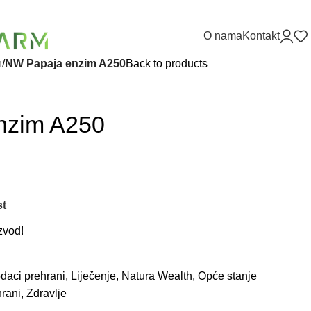
O nama
Kontakt
h
/
NW Papaja enzim A250
Back to products
nzim A250
st
zvod!
daci prehrani
,
Liječenje
,
Natura Wealth
,
Opće stanje
hrani
,
Zdravlje