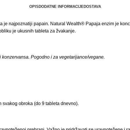
OPIS
DODATNE INFORMACIJE
DOSTAVA
 je najpoznatiji papain. Natural Wealth® Papaja enzim je koncen
obliku je ukusnih tableta za žvakanje.
 i konzervansa. Pogodno i za vegetarijance/vegane.
kon svakog obroka (do 9 tableta dnevno).
avnoteženoj prehrani. Važno je pridržavati se uravnotežene i r