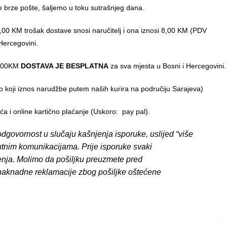
e brze pošte, šaljemo u toku sutrašnjeg dana.
00 KM trošak dostave snosi naručitelj i ona iznosi 8,00 KM (PDV
Hercegovini.
0,00KM
DOSTAVA JE BESPLATNA
za sva mjesta u Bosni i Hercegovini.
o koji iznos narudžbe putem naših kurira na područiju Sarajeva)
 i online kartično plaćanje (Uskoro: pay pal).
dgovornost u slučaju kašnjenja isporuke, uslijed “više
putnim komunikacijama. Prije isporuke svaki
enja. Molimo da pošiljku preuzmete pred
 naknadne reklamacije zbog pošiljke oštećene