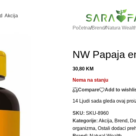
d
Akcija
Početna
/
Brend
/
Natura Wealt
NW Papaja e
30,80
KM
Nema na stanju
Compare
Add to wishli
14
Ljudi sada gleda ovaj proi
SKU:
SKU-8960
Kategorije:
Akcija
,
Brend
,
Do
organizma
,
Ostali dodaci pre
Brand:
Natural Wealth