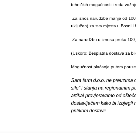
tehničkih mogućnosti i reda vožnj
Za iznos narudžbe manje od 100,
uključen) za sva mjesta u Bosni i 
Za narudžbu u iznosu preko 10
(Uskoro: Besplatna dostava za bil
Mogućnost plaćanja putem pouzeća
Sara farm d.o.o. ne preuzima o
sile” i stanja na regionalnim 
artikal provjeravamo od ošteć
dostavljačem kako bi izbjegli
prilikom dostave.