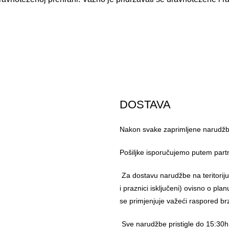
DOSTAVA
Nakon svake zaprimljene narudžbe
Pošiljke isporučujemo putem part
Za dostavu narudžbe na teritorij
i praznici isključeni) ovisno o pl
se primjenjuje važeći raspored br
Sve narudžbe pristigle do 15:30h