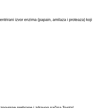
trirani izvor enzima (papain, amilaza i proteaza) koji
aznovrsne prehrane i zdravog načina života!