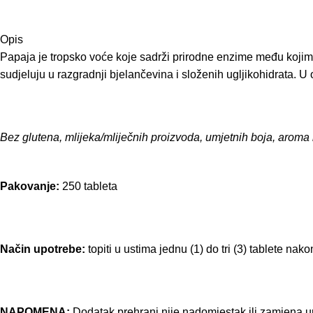
Opis
Papaja je tropsko voće koje sadrži prirodne enzime među kojima
sudjeluju u razgradnji bjelančevina i složenih ugljikohidrata. U 
Bez glutena, mlijeka/mliječnih proizvoda, umjetnih boja, aroma
Pakovanje:
250 tableta
Način upotrebe:
topiti u ustima jednu (1) do tri (3) tablete na
NAPOMENA:
Dodatak prehrani nije nadomjestak ili zamjena ur