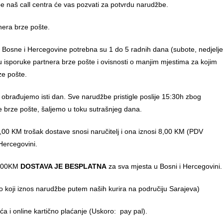
 naš call centra će vas pozvati za potvrdu narudžbe.
nera brze pošte.
u Bosne i Hercegovine potrebna su 1 do 5 radnih dana (subote, nedjelje
anu isporuke partnera brze pošte i ovisnosti o manjim mjestima za kojim
ze pošte.
 obrađujemo isti dan. Sve narudžbe pristigle poslije 15:30h zbog
e brze pošte, šaljemo u toku sutrašnjeg dana.
00 KM trošak dostave snosi naručitelj i ona iznosi 8,00 KM (PDV
Hercegovini.
0,00KM
DOSTAVA JE BESPLATNA
za sva mjesta u Bosni i Hercegovini.
o koji iznos narudžbe putem naših kurira na područiju Sarajeva)
 i online kartično plaćanje (Uskoro: pay pal).