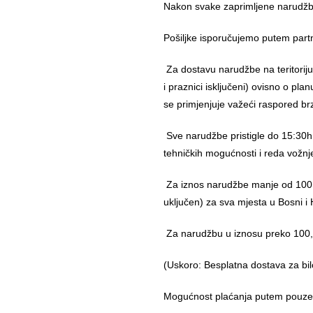
Nakon svake zaprimljene narudžbe
Pošiljke isporučujemo putem part
Za dostavu narudžbe na teritorij
i praznici isključeni) ovisno o pl
se primjenjuje važeći raspored br
Sve narudžbe pristigle do 15:30h
tehničkih mogućnosti i reda vožnj
Za iznos narudžbe manje od 100,
uključen) za sva mjesta u Bosni i 
Za narudžbu u iznosu preko 10
(Uskoro: Besplatna dostava za bil
Mogućnost plaćanja putem pouzeća