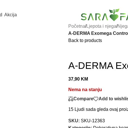
d
Akcija
Početna
/
Ljepota i njega
/
Njega
A-DERMA Exomega Control 
Back to products
A-DERMA Exo
37,90
KM
Nema na stanju
Compare
Add to wishli
15
Ljudi sada gleda ovaj proi
SKU:
SKU-12363
Kategorije:
Dekorativna koz