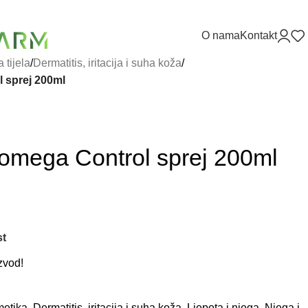
O nama
Kontakt
 tijela
/
Dermatitis, iritacija i suha koža
/
sprej 200ml
mega Control sprej 200ml
st
zvod!
metika
,
Dermatitis, iritacija i suha koža
,
Ljepota i njega
,
Njega i