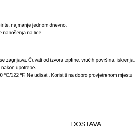
aširite, najmanje jednom dnevno.
je nanošenja na lice.
se zagrijava. Čuvati od izvora topline, vrućih površina, iskrenj
 i nakon upotrebe.
50 ºC/122 ºF. Ne udisati. Koristiti na dobro provjetrenom mjestu.
DOSTAVA