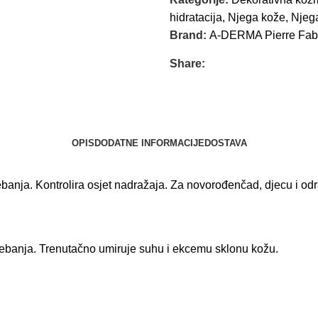
hidratacija
,
Njega kože
,
Njega
Brand:
A-DERMA Pierre Fab
Share:
OPIS
DODATNE INFORMACIJE
DOSTAVA
rebanja. Kontrolira osjet nadražaja. Za novorođenčad, djecu i odr
grebanja. Trenutačno umiruje suhu i ekcemu sklonu kožu.