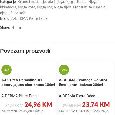
Kategorije:
Kreme i masti
,
Ljepota i njega
,
Njega djeteta
,
Njega i
hidratacija
,
Njega kože
,
Njega lica
,
Njega tijela
,
Preparati za kupanje i
njegu
,
Suha koža
Brand:
A-DERMA Pierre Fabre
Share:
Povezani proizvodi
-20%
-20%
A-DERMA Dermalibour+
A-DERMA Exomega Control
obnavljajuća cica-krema 100ml
Emolijentni balzam 200ml
A-DERMA Pierre Fabre
A-DERMA Pierre Fabre
24,96
KM
23,74
KM
31,20
KM
29,68
KM
Za iritiranu i oslabljenu kožu s
EXOMEGA CONTROL potpuna je