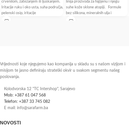
crvenilom, zatezanjem ili ljuskanjem.
linija proizvoda za higijenu i njegu
Iritacije ruku i oko usta, suha područja,
suhe kože sklone atopiji. Formule
pelenski osip, iritacije
bez silikona, mineralnih ulja i
Vrijednosti koje njegujemo kao kompanija u skladu su s našom vizijom i
misijom te jasno definiraju strateški okvir u svakom segmentu našeg
poslovanja.
Kolodvorska 12 "TC Intershop", Sarajevo
Mob: +387 61 047 568
Telefon: +387 33 745 082
E mail: info@sarafarm.ba
NOVOSTI