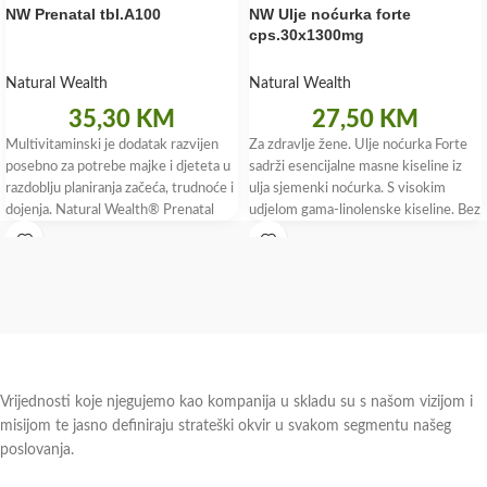
NW Prenatal tbl.A100
NW Ulje noćurka forte
cps.30x1300mg
Natural Wealth
Natural Wealth
35,30
KM
27,50
KM
Multivitaminski je dodatak razvijen
Za zdravlje žene. Ulje noćurka Forte
posebno za potrebe majke i djeteta u
sadrži esencijalne masne kiseline iz
razdoblju planiranja začeća, trudnoće i
ulja sjemenki noćurka. S visokim
dojenja. Natural Wealth® Prenatal
udjelom gama-linolenske kiseline. Bez
sadrži
Vrijednosti koje njegujemo kao kompanija u skladu su s našom vizijom i
misijom te jasno definiraju strateški okvir u svakom segmentu našeg
poslovanja.