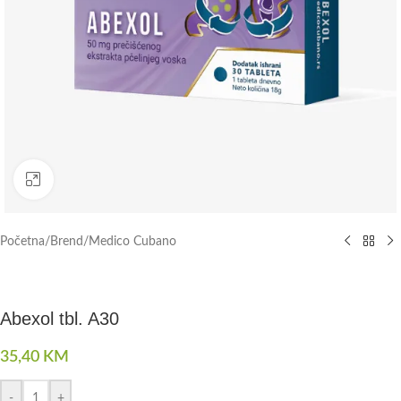
Click to enlarge
Početna
/
Brend
/
Medico Cubano
Abexol tbl. A30
35,40
KM
-
+