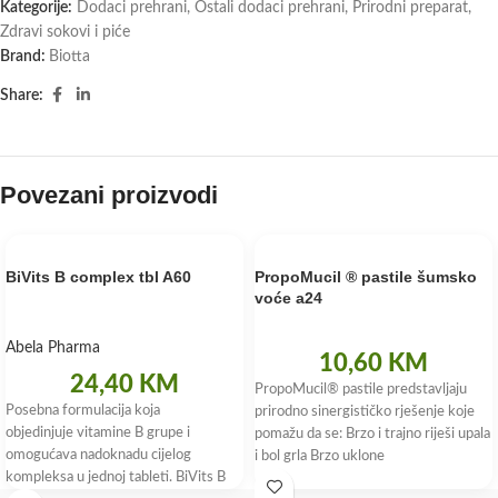
Kategorije:
Dodaci prehrani
,
Ostali dodaci prehrani
,
Prirodni preparat
,
Zdravi sokovi i piće
Brand:
Biotta
Share:
Povezani proizvodi
BiVits B complex tbl A60
PropoMucil ® pastile šumsko
voće a24
Abela Pharma
10,60
KM
24,40
KM
PropoMucil® pastile predstavljaju
Posebna formulacija koja
prirodno sinergističko rješenje koje
objedinjuje vitamine B grupe i
pomažu da se: Brzo i trajno riješi upala
omogućava nadoknadu cijelog
i bol grla Brzo uklone
kompleksa u jednoj tableti. BiVits B