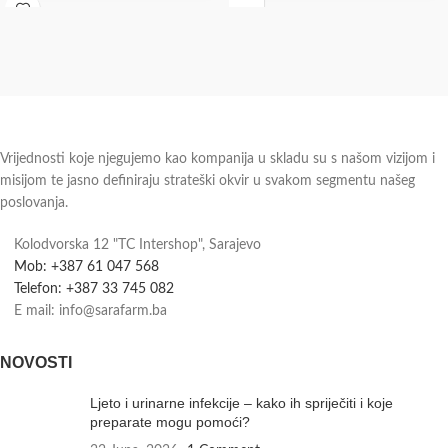
complex sadrži aktivni oblik folne
kiseline koji
Vrijednosti koje njegujemo kao kompanija u skladu su s našom vizijom i
misijom te jasno definiraju strateški okvir u svakom segmentu našeg
poslovanja.
Kolodvorska 12 "TC Intershop", Sarajevo
Mob: +387 61 047 568
Telefon: +387 33 745 082
E mail: info@sarafarm.ba
NOVOSTI
Ljeto i urinarne infekcije – kako ih spriječiti i koje
preparate mogu pomoći?