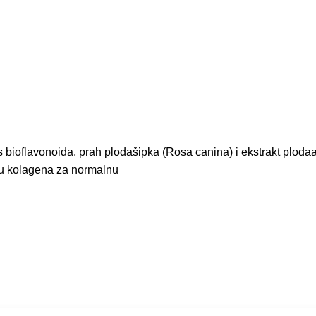
us bioflavonoida, prah plodašipka (Rosa canina) i ekstrakt plod
ju kolagena za normalnu