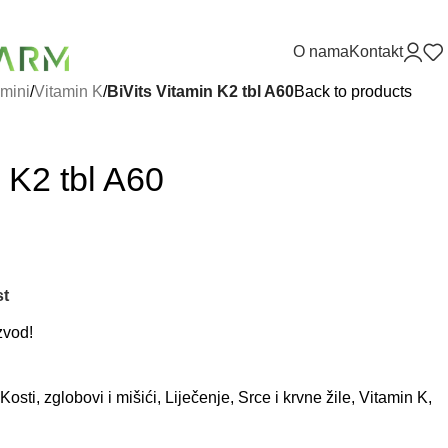
O nama
Kontakt
amini
/
Vitamin K
/
BiVits Vitamin K2 tbl A60
Back to products
 K2 tbl A60
st
zvod!
Kosti, zglobovi i mišići
,
Liječenje
,
Srce i krvne žile
,
Vitamin K
,