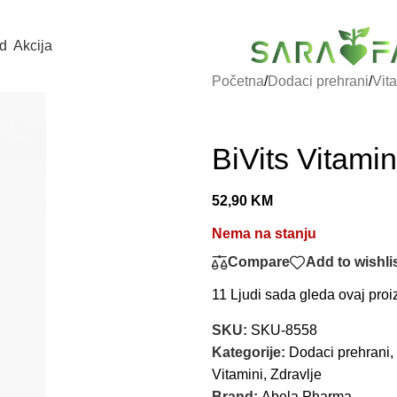
d
Akcija
Početna
/
Dodaci prehrani
/
Vit
BiVits Vitamin
52,90
KM
Nema na stanju
Compare
Add to wishli
11
Ljudi sada gleda ovaj proi
SKU:
SKU-8558
Kategorije:
Dodaci prehrani
,
Vitamini
,
Zdravlje
Brand:
Abela Pharma