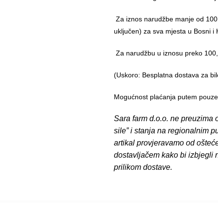
Za iznos narudžbe manje od 100,
uključen) za sva mjesta u Bosni i 
Za narudžbu u iznosu preko 10
(Uskoro: Besplatna dostava za bil
Mogućnost plaćanja putem pouzeća
Sara farm d.o.o. ne preuzima o
sile” i stanja na regionalnim 
artikal provjeravamo od ošteć
dostavljačem kako bi izbjegli
prilikom dostave.