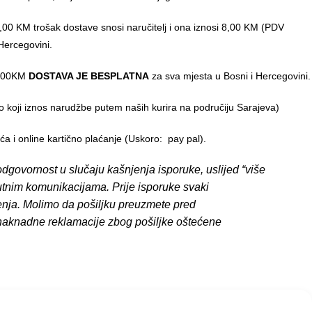
00 KM trošak dostave snosi naručitelj i ona iznosi 8,00 KM (PDV
Hercegovini.
0,00KM
DOSTAVA JE BESPLATNA
za sva mjesta u Bosni i Hercegovini.
o koji iznos narudžbe putem naših kurira na područiju Sarajeva)
 i online kartično plaćanje (Uskoro: pay pal).
dgovornost u slučaju kašnjenja isporuke, uslijed “više
putnim komunikacijama. Prije isporuke svaki
enja. Molimo da pošiljku preuzmete pred
 naknadne reklamacije zbog pošiljke oštećene