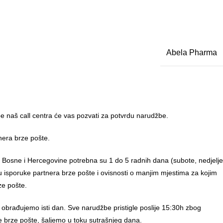
Abela Pharma
 naš call centra će vas pozvati za potvrdu narudžbe.
nera brze pošte.
u Bosne i Hercegovine potrebna su 1 do 5 radnih dana (subote, nedjelje
anu isporuke partnera brze pošte i ovisnosti o manjim mjestima za kojim
ze pošte.
 obrađujemo isti dan. Sve narudžbe pristigle poslije 15:30h zbog
e brze pošte, šaljemo u toku sutrašnjeg dana.