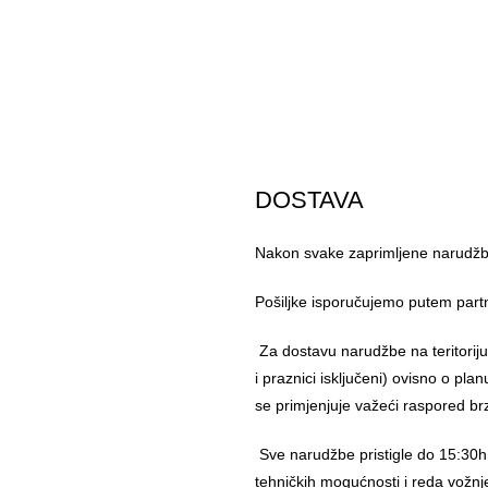
DOSTAVA
Nakon svake zaprimljene narudžbe
Pošiljke isporučujemo putem part
Za dostavu narudžbe na teritorij
i praznici isključeni) ovisno o pl
se primjenjuje važeći raspored br
Sve narudžbe pristigle do 15:30h
tehničkih mogućnosti i reda vožnj