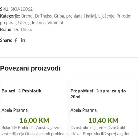
SKU:
SKU-10062
Kategorije:
Brend
,
Dr.Theiss
,
Gripa, prehlada i kašalj
,
Liječenje
,
Prirodni
preparat
,
Uho, grlo i nos
,
Vitamini
Brand:
Dr. Theiss
Share:
Povezani proizvodi
Bulardi ® Probiotik
PropoMucil ® sprej za grlo
20ml
Abela Pharma
Abela Pharma
16,00
KM
10,40
KM
Bulardi® Probiotik Zaustavlja sve
Dvostruko dejstvo – Dvostruki
vrste dijareja Otklanja uzrok problema
efekat PropoMucil® sprej za grlo: