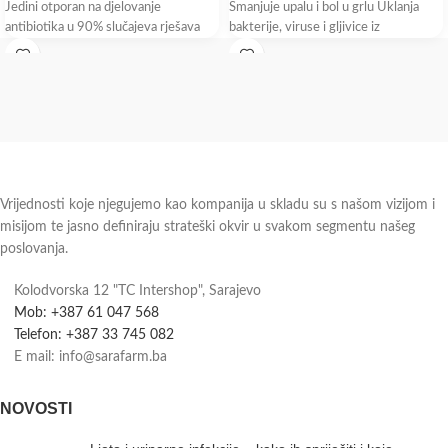
Jedini otporan na djelovanje
Smanjuje upalu i bol u grlu Uklanja
antibiotika u 90% slučajeva rješava
bakterije, viruse i gljivice iz
putnu dijareju Bulardi®
Vrijednosti koje njegujemo kao kompanija u skladu su s našom vizijom i
misijom te jasno definiraju strateški okvir u svakom segmentu našeg
poslovanja.
Kolodvorska 12 "TC Intershop", Sarajevo
Mob: +387 61 047 568
Telefon: +387 33 745 082
E mail: info@sarafarm.ba
NOVOSTI