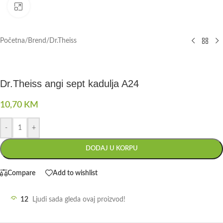
Click to enlarge
Početna
/
Brend
/
Dr.Theiss
Dr.Theiss angi sept kadulja A24
10,70
KM
-
+
DODAJ U KORPU
Compare
Add to wishlist
12
Ljudi sada gleda ovaj proizvod!