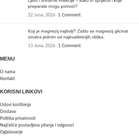
Ljeto i urinarne infekcije – kako ih spriječiti i koje
preparate mogu pomoći?
22 Juna, 2026
1 Comment
Koji je magnezij najbolji? Zašto se magnezij glicinat
smatra jednim od najkvalitetnijih oblika.
13 Juna, 2026
1 Comment
MENU
O nama
Kontakt
KORISNI LINKOVI
Uslovi korištenja
Dostava
Politika privatnosti
Najčešće postavljena pitanja i odgovori
Oglašavanje