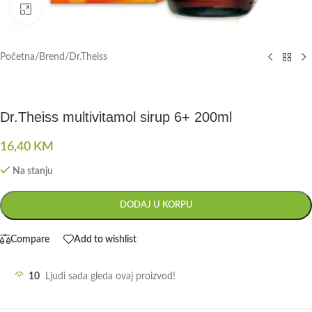
Click to enlarge
Početna
/
Brend
/
Dr.Theiss
Dr.Theiss multivitamol sirup 6+ 200ml
16,40
KM
Na stanju
DODAJ U KORPU
Compare
Add to wishlist
10
Ljudi sada gleda ovaj proizvod!