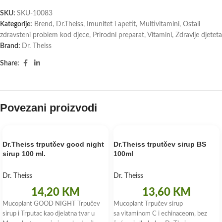
SKU:
SKU-10083
Kategorije:
Brend
,
Dr.Theiss
,
Imunitet i apetit
,
Multivitamini
,
Ostali
zdravsteni problem kod djece
,
Prirodni preparat
,
Vitamini
,
Zdravlje djeteta
Brand:
Dr. Theiss
Share:
Povezani proizvodi
Dr.Theiss trputčev good night
Dr.Theiss trputčev sirup BS
sirup 100 ml.
100ml
Dr. Theiss
Dr. Theiss
14,20
KM
13,60
KM
Mucoplant GOOD NIGHT Trpučev
Mucoplant Trpučev sirup
sirup i Trputac kao djelatna tvar u
sa vitaminom C i echinaceom, bez