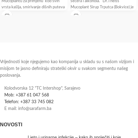
Mucoplantu za primjenu kod svih
šećera i alkohola. Dr.Theiss
vrsta kašlja, smirivanje dišnih puteva
Mucoplant Sirup Trputca (Bokvice) je
dodatak ishrani
Vrijednosti koje njegujemo kao kompanija u skladu su s našom vizijom i
misijom te jasno definiraju strateški okvir u svakom segmentu našeg
poslovanja.
Kolodvorska 12 "TC Intershop", Sarajevo
Mob: +387 61 047 568
Telefon: +387 33 745 082
E mail: info@sarafarm.ba
NOVOSTI
Ljeto i urinarne infekcije – kako ih spriječiti i koje