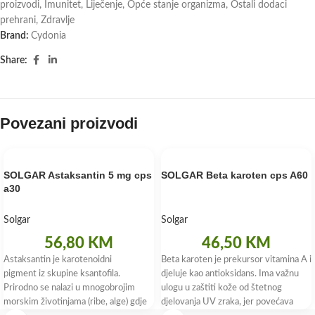
proizvodi
,
Imunitet
,
Liječenje
,
Opće stanje organizma
,
Ostali dodaci
prehrani
,
Zdravlje
Brand:
Cydonia
Share:
Povezani proizvodi
SOLGAR Astaksantin 5 mg cps
SOLGAR Beta karoten cps A60
a30
Solgar
Solgar
56,80
KM
46,50
KM
Astaksantin je karotenoidni
Beta karoten je prekursor vitamina A i
pigment iz skupine ksantofila.
djeluje kao antioksidans. Ima važnu
Prirodno se nalazi u mnogobrojim
ulogu u zaštiti kože od štetnog
morskim životinjama (ribe, alge) gdje
djelovanja UV zraka, jer povećava