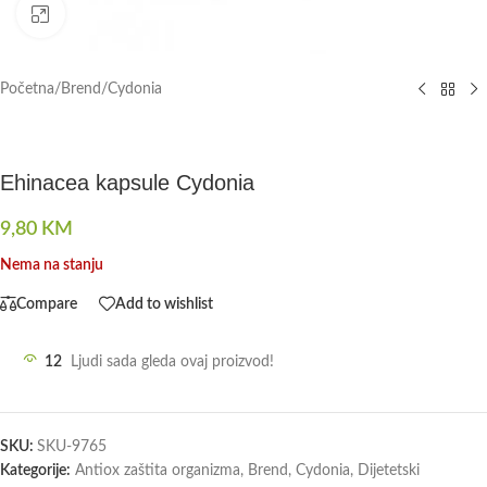
Click to enlarge
Početna
/
Brend
/
Cydonia
Ehinacea kapsule Cydonia
9,80
KM
Nema na stanju
Compare
Add to wishlist
12
Ljudi sada gleda ovaj proizvod!
SKU:
SKU-9765
Kategorije:
Antiox zaštita organizma
,
Brend
,
Cydonia
,
Dijetetski