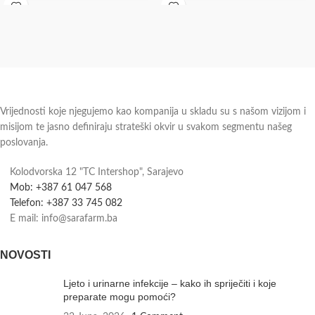
doprinosi njihovoj obojanosti.
Astaksantin je
Vrijednosti koje njegujemo kao kompanija u skladu su s našom vizijom i
misijom te jasno definiraju strateški okvir u svakom segmentu našeg
poslovanja.
Kolodvorska 12 "TC Intershop", Sarajevo
Mob: +387 61 047 568
Telefon: +387 33 745 082
E mail: info@sarafarm.ba
NOVOSTI
Ljeto i urinarne infekcije – kako ih spriječiti i koje
preparate mogu pomoći?