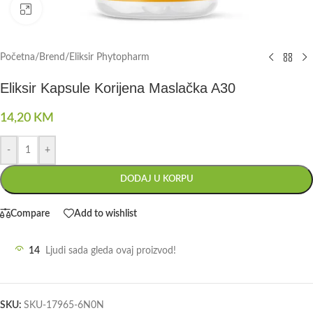
Click to enlarge
Početna
/
Brend
/
Eliksir Phytopharm
Eliksir Kapsule Korijena Maslačka A30
14,20
KM
-
+
DODAJ U KORPU
Compare
Add to wishlist
14
Ljudi sada gleda ovaj proizvod!
SKU:
SKU-17965-6N0N