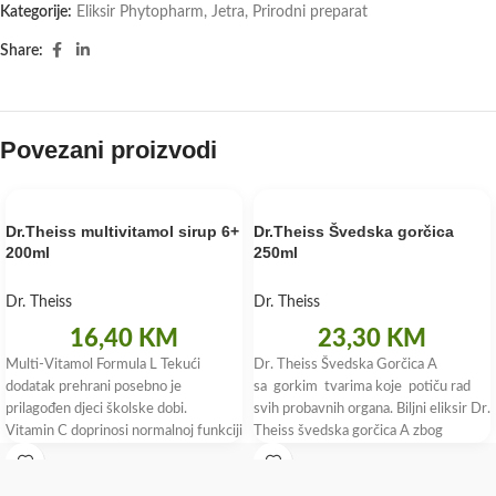
Kategorije:
Eliksir Phytopharm
,
Jetra
,
Prirodni preparat
Share:
Povezani proizvodi
Dr.Theiss multivitamol sirup 6+
Dr.Theiss Švedska gorčica
200ml
250ml
Dr. Theiss
Dr. Theiss
16,40
KM
23,30
KM
Multi-Vitamol Formula L Tekući
Dr. Theiss Švedska Gorčica A
dodatak prehrani posebno je
sa gorkim tvarima koje potiču rad
prilagođen djeci školske dobi.
svih probavnih organa. Biljni eliksir Dr.
Vitamin C doprinosi normalnoj funkciji
Theiss švedska gorčica A zbog
imuniteta, smanjenju umora i
jedinstvene