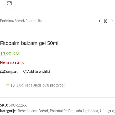
Click to enlarge
Početna
/
Brend
/
Pharmalife
Fitobalm balzam gel 50ml
13,90
KM
Nema na stanju
Compare
Add to wishlist
13
Ljudi sada gleda ovaj proizvod!
SKU:
SKU-11266
Kategorije:
Bebe i djeca
,
Brend
,
Pharmalife
,
Prehlada i grlobolja
,
Uho, grlo,