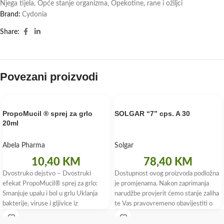
Njega tijela
,
Opće stanje organizma
,
Opekotine, rane i ožiljci
Brand:
Cydonia
Share:
Povezani proizvodi
PropoMucil ® sprej za grlo
SOLGAR “7” cps. A 30
20ml
Abela Pharma
Solgar
10,40
KM
78,40
KM
Dvostruko dejstvo – Dvostruki
Dostupnost ovog proizvoda podložna
efekat PropoMucil® sprej za grlo:
je promjenama. Nakon zaprimanja
Smanjuje upalu i bol u grlu Uklanja
narudžbe provjerit ćemo stanje zaliha
bakterije, viruse i gljivice iz
te Vas pravovremeno obavijestiti o
dostupnosti i roku isporuke.