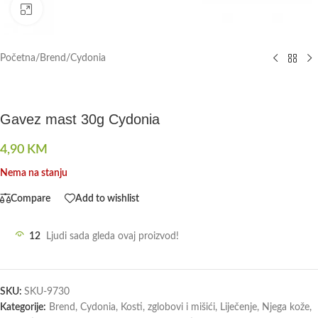
Click to enlarge
Početna
/
Brend
/
Cydonia
Gavez mast 30g Cydonia
4,90
KM
Nema na stanju
Compare
Add to wishlist
12
Ljudi sada gleda ovaj proizvod!
SKU:
SKU-9730
Kategorije:
Brend
,
Cydonia
,
Kosti, zglobovi i mišići
,
Liječenje
,
Njega kože
,