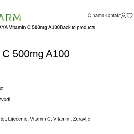
O nama
Kontakt
YA Vitamin C 500mg A100
Back to products
n C 500mg A100
st
zvod!
tet
,
Liječenje
,
Vitamin C
,
Vitamini
,
Zdravlje