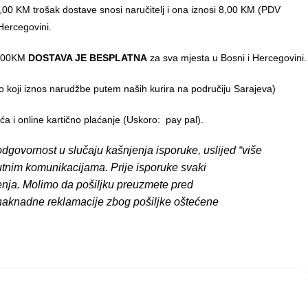
00 KM trošak dostave snosi naručitelj i ona iznosi 8,00 KM (PDV
Hercegovini.
0,00KM
DOSTAVA JE BESPLATNA
za sva mjesta u Bosni i Hercegovini.
o koji iznos narudžbe putem naših kurira na područiju Sarajeva)
 i online kartično plaćanje (Uskoro: pay pal).
dgovornost u slučaju kašnjenja isporuke, uslijed “više
putnim komunikacijama. Prije isporuke svaki
enja. Molimo da pošiljku preuzmete pred
 naknadne reklamacije zbog pošiljke oštećene