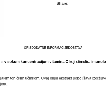
Share:
OPIS
DODATNE INFORMACIJE
DOSTAVA
i s
visokom koncentracijom vitamina C
koji stimulira
imunolo
jakim toničkim učinkom. Ovaj biljni ekstrakt poboljšava izdržlji
jetru.