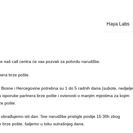
Haya Labs
 naš call centra će vas pozvati za potvrdu narudžbe.
nera brze pošte.
u Bosne i Hercegovine potrebna su 1 do 5 radnih dana (subote, nedjelje
anu isporuke partnera brze pošte i ovisnosti o manjim mjestima za kojim
ze pošte.
 obrađujemo isti dan. Sve narudžbe pristigle poslije 15:30h zbog
e brze pošte, šaljemo u toku sutrašnjeg dana.