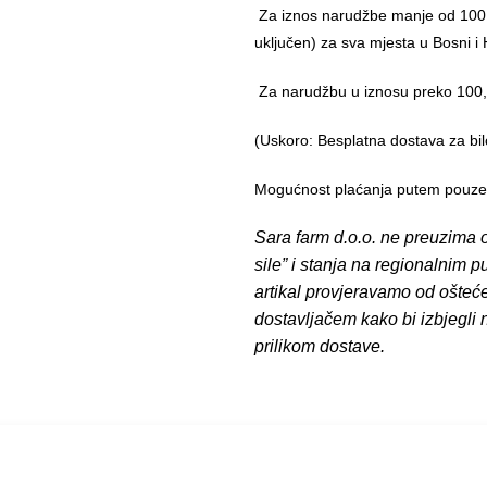
Za iznos narudžbe manje od 100,
uključen) za sva mjesta u Bosni i 
Za narudžbu u iznosu preko 10
(Uskoro: Besplatna dostava za bil
Mogućnost plaćanja putem pouzeća
Sara farm d.o.o. ne preuzima o
sile” i stanja na regionalnim 
artikal provjeravamo od ošteć
dostavljačem kako bi izbjegli
prilikom dostave.