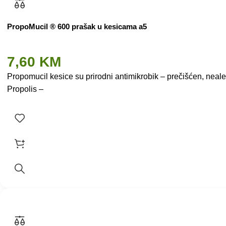
PropoMucil ® 600 prašak u kesicama a5
7,60
KM
Propomucil kesice su prirodni antimikrobik – prečišćen, nea
Propolis –