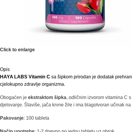
Click to enlarge
Opis
HAYA LABS Vitamin C
sa šipkom prirodan je dodatak prehran
cjelokupno zdravlje organizma.
Obogaćen je
ekstraktom šipka
, odličnim izvorom vitamina C s 
djelovanje. Štaviše, jača krvne žile i ima blagotvoran učinak na 
Pakovanje
: 100 tableta
Način upotrebe
: 1-2 dnevno po jednu tabletu uz obrok