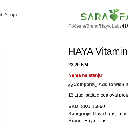
d
Akcija
Početna
/
Brend
/
Haya Labs
/
HA
HAYA Vitami
23,20
KM
Nema na stanju
Compare
Add to wishli
13
Ljudi sada gleda ovaj proi
SKU:
SKU-16960
Kategorije:
Haya Labs
,
Imuni
Brand:
Haya Labs