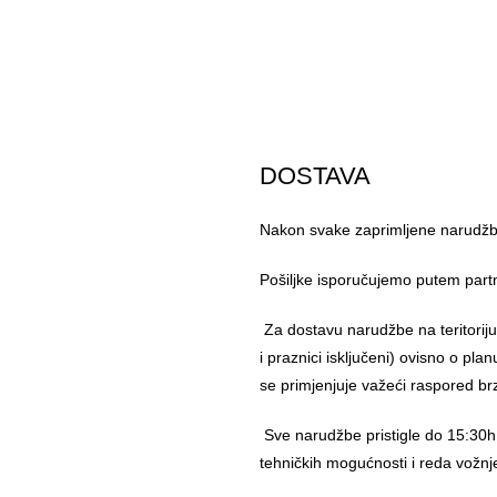
DOSTAVA
Nakon svake zaprimljene narudžbe
Pošiljke isporučujemo putem part
Za dostavu narudžbe na teritorij
i praznici isključeni) ovisno o pl
se primjenjuje važeći raspored br
Sve narudžbe pristigle do 15:30h
tehničkih mogućnosti i reda vožnj