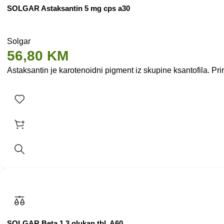
SOLGAR Astaksantin 5 mg cps a30
Solgar
56,80
KM
Astaksantin je karotenoidni pigment iz skupine ksantofila. Pr
SOLGAR Beta 1,3 glukan tbl. A60