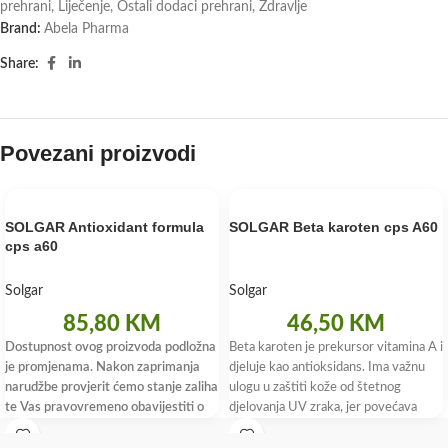
prehrani
,
Liječenje
,
Ostali dodaci prehrani
,
Zdravlje
Brand:
Abela Pharma
Share:
Povezani proizvodi
SOLGAR Antioxidant formula
SOLGAR Beta karoten cps A60
cps a60
Solgar
Solgar
85,80
KM
46,50
KM
Dostupnost ovog proizvoda podložna
Beta karoten je prekursor vitamina A i
je promjenama. Nakon zaprimanja
djeluje kao antioksidans. Ima važnu
narudžbe provjerit ćemo stanje zaliha
ulogu u zaštiti kože od štetnog
te Vas pravovremeno obavijestiti o
djelovanja UV zraka, jer povećava
dostupnosti i roku isporuke.