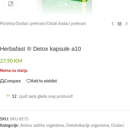
Click to enlarge
Početna
/
Dodaci prehrani
/
Ostali dodaci prehrani
Herbafast ® Detox kapsule a10
27,90
KM
Nema na stanju
Compare
Add to wishlist
12
Ljudi sada gleda ovaj proizvod!
SKU:
SKU-8575
Kategorije:
Antiox zaštita organizma
,
Detoksikacija organizma
,
Dodaci