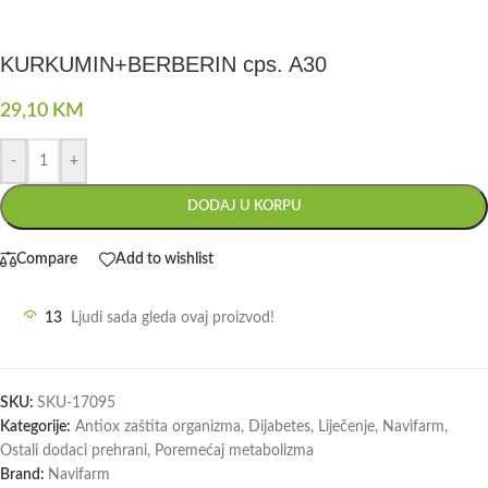
KURKUMIN+BERBERIN cps. A30
29,10
KM
-
+
DODAJ U KORPU
Compare
Add to wishlist
13
Ljudi sada gleda ovaj proizvod!
SKU:
SKU-17095
Kategorije:
Antiox zaštita organizma
,
Dijabetes
,
Liječenje
,
Navifarm
,
Ostali dodaci prehrani
,
Poremećaj metabolizma
Brand:
Navifarm