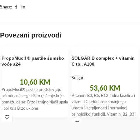
Share:
Povezani proizvodi
PropoMucil ® pastile šumsko
SOLGAR B complex + vitamin
voće a24
C tbl. A100
Solgar
10,60
KM
53,60
KM
PropoMucil® pastile predstavljaju
Vitamini B3, B6, B12, folna kiselina i
prirodno sinergističko rješenje koje
vitamin C pridonose smanjenju
pomažu da se: Brzo i trajno riješi upala
umora i iscrpljenosti i normalnoj
i bol grla Brzo uklone
psihološkoj funkciji. Vitamini B2, B3 i
biotin pridonose