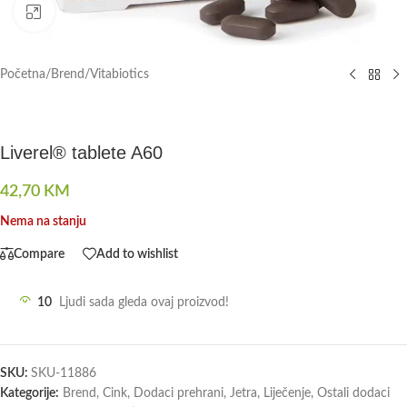
Click to enlarge
Početna
/
Brend
/
Vitabiotics
Liverel® tablete A60
42,70
KM
Nema na stanju
Compare
Add to wishlist
10
Ljudi sada gleda ovaj proizvod!
SKU:
SKU-11886
Kategorije:
Brend
,
Cink
,
Dodaci prehrani
,
Jetra
,
Liječenje
,
Ostali dodaci