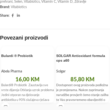
prehrani
,
Selen
,
Vitabiotics
,
Vitamin C
,
Vitamin D
,
Zdravlje
Brand:
Vitabiotics
Share:
Povezani proizvodi
Bulardi ® Probiotik
SOLGAR Antioxidant formula
cps a60
Abela Pharma
Solgar
16,00
KM
85,80
KM
Bulardi® Probiotik Zaustavlja sve
Dostupnost ovog proizvoda podložna
vrste dijareja Otklanja uzrok problema
je promjenama. Nakon zaprimanja
Jedini otporan na djelovanje
narudžbe provjerit ćemo stanje zaliha
antibiotika u 90% slučajeva rješava
te Vas pravovremeno obavijestiti o
putnu dijareju Bulardi®
dostupnosti i roku isporuke.