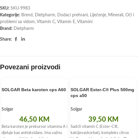
SKU:
SKU-9983
Kategorije:
Brend
,
Dietpharm
,
Dodaci prehrani
,
Liječenje
,
Minerali
,
Oči i
problemi sa vidom
,
Vitamin C
,
Vitamin E
,
Vitamini
Brand:
Dietpharm
Share:
Povezani proizvodi
SOLGAR Beta karoten cps A60
SOLGAR Ester-C® Plus 500mg
cps a50
Solgar
Solgar
46,50
KM
39,50
KM
Beta karoten je prekursor vitamina A i
Sadrži vitamin C (Ester-C®,
djeluje kao antioksidans. Ima važnu
kalcijevaskorbat), kompleks citrus