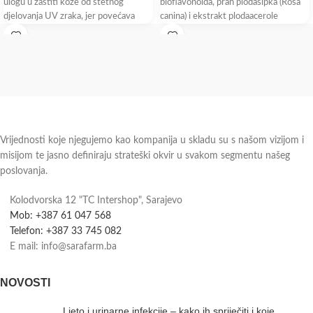
ulogu u zaštiti kože od štetnog
bioflavonoida, prah plodašipka (Rosa
djelovanja UV zraka, jer povećava
canina) i ekstrakt plodaacerole
Vitamin C pridonosi normalnoj
funkciji imunološkog
sistema, smanjenju
umora i iscrpljenosti,
normalnom stvaranju kolagena za
normalnu
Vrijednosti koje njegujemo kao kompanija u skladu su s našom vizijom i
misijom te jasno definiraju strateški okvir u svakom segmentu našeg
poslovanja.
Kolodvorska 12 "TC Intershop", Sarajevo
Mob: +387 61 047 568
Telefon: +387 33 745 082
E mail: info@sarafarm.ba
NOVOSTI
Ljeto i urinarne infekcije – kako ih spriječiti i koje