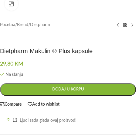
Click to enlarge
Početna
/
Brend
/
Dietpharm
Dietpharm Makulin ® Plus kapsule
29,80
KM
Na stanju
DODAJ U KORPU
Compare
Add to wishlist
13
Ljudi sada gleda ovaj proizvod!