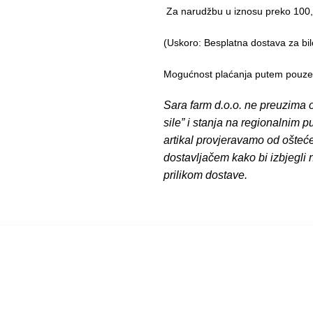
Za narudžbu u iznosu preko 10
(Uskoro: Besplatna dostava za bil
Mogućnost plaćanja putem pouzeća
Sara farm d.o.o. ne preuzima o
sile” i stanja na regionalnim 
artikal provjeravamo od ošteć
dostavljačem kako bi izbjegli
prilikom dostave.