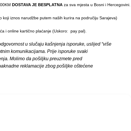
0,00KM
DOSTAVA JE BESPLATNA
za sva mjesta u Bosni i Hercegovini.
o koji iznos narudžbe putem naših kurira na područiju Sarajeva)
 i online kartično plaćanje (Uskoro: pay pal).
dgovornost u slučaju kašnjenja isporuke, uslijed “više
putnim komunikacijama. Prije isporuke svaki
enja. Molimo da pošiljku preuzmete pred
 naknadne reklamacije zbog pošiljke oštećene