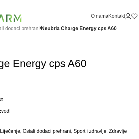
O nama
Kontakt
ali dodaci prehrani
/
Neubria Charge Energy cps A60
ge Energy cps A60
st
zvod!
Liječenje
,
Ostali dodaci prehrani
,
Sport i zdravlje
,
Zdravlje