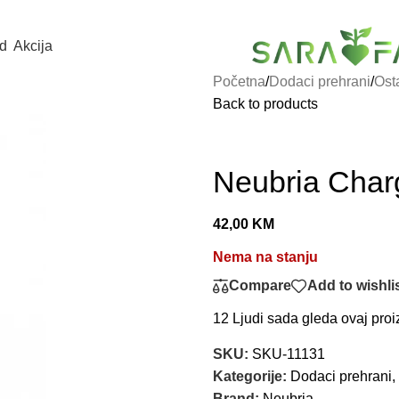
d
Akcija
Početna
/
Dodaci prehrani
/
Ost
Back to products
Neubria Char
42,00
KM
Nema na stanju
Compare
Add to wishli
12
Ljudi sada gleda ovaj proi
SKU:
SKU-11131
Kategorije:
Dodaci prehrani
,
Brand:
Neubria