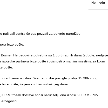
Neubria
 naš call centra će vas pozvati za potvrdu narudžbe.
nera brze pošte.
u Bosne i Hercegovine potrebna su 1 do 5 radnih dana (subote, nedjelje
anu isporuke partnera brze pošte i ovisnosti o manjim mjestima za kojim
ze pošte.
 obrađujemo isti dan. Sve narudžbe pristigle poslije 15:30h zbog
e brze pošte, šaljemo u toku sutrašnjeg dana.
00 KM trošak dostave snosi naručitelj i ona iznosi 8,00 KM (PDV
Hercegovini.