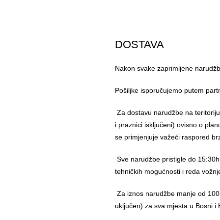
DOSTAVA
Nakon svake zaprimljene narudžbe
Pošiljke isporučujemo putem part
Za dostavu narudžbe na teritorij
i praznici isključeni) ovisno o pl
se primjenjuje važeći raspored br
Sve narudžbe pristigle do 15:30h
tehničkih mogućnosti i reda vožnj
Za iznos narudžbe manje od 100,
uključen) za sva mjesta u Bosni i 