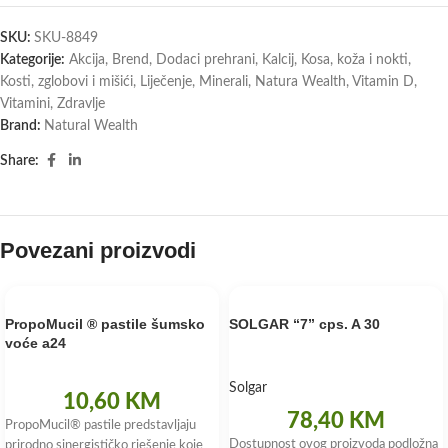
SKU:
SKU-8849
Kategorije:
Akcija
,
Brend
,
Dodaci prehrani
,
Kalcij
,
Kosa, koža i nokti
,
Kosti, zglobovi i mišići
,
Liječenje
,
Minerali
,
Natura Wealth
,
Vitamin D
,
Vitamini
,
Zdravlje
Brand:
Natural Wealth
Share:
Povezani proizvodi
PropoMucil ® pastile šumsko
SOLGAR “7” cps. A 30
voće a24
Solgar
10,60
KM
78,40
KM
PropoMucil® pastile predstavljaju
Dostupnost ovog proizvoda podložna
prirodno sinergističko rješenje koje