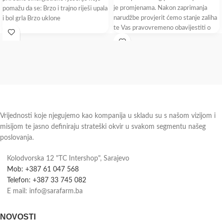
je promjenama. Nakon zaprimanja
pomažu da se: Brzo i trajno riješi upala
narudžbe provjerit ćemo stanje zaliha
i bol grla Brzo uklone
te Vas pravovremeno obavijestiti o
dostupnosti i roku isporuke.
Vrijednosti koje njegujemo kao kompanija u skladu su s našom vizijom i
misijom te jasno definiraju strateški okvir u svakom segmentu našeg
poslovanja.
Kolodvorska 12 "TC Intershop", Sarajevo
Mob: +387 61 047 568
Telefon: +387 33 745 082
E mail: info@sarafarm.ba
NOVOSTI