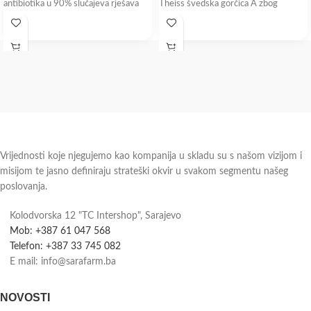
antibiotika u 90% slučajeva rješava
Theiss švedska gorčica A zbog
putnu dijareju Bulardi®
jedinstvene
Vrijednosti koje njegujemo kao kompanija u skladu su s našom vizijom i
misijom te jasno definiraju strateški okvir u svakom segmentu našeg
poslovanja.
Kolodvorska 12 "TC Intershop", Sarajevo
Mob: +387 61 047 568
Telefon: +387 33 745 082
E mail: info@sarafarm.ba
NOVOSTI