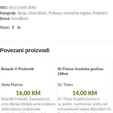
SKU:
SKU-17640-ZER5
Kategorije:
Akcija
,
Omni Biotic
,
Probava i stomačne tegobe
,
Probiotici
Brand:
OmniBiotic
Share:
Povezani proizvodi
Bulardi ® Probiotik
Dr.Theiss švedska gorčica
100ml
Abela Pharma
Dr. Theiss
16,00
KM
14,00
KM
Bulardi® Probiotik Zaustavlja sve
Dr. Theiss Švedska Gorčica A
vrste dijareja Otklanja uzrok problema
sa gorkim tvarima koje potiču rad
Jedini otporan na djelovanje
svih probavnih organa. Biljni eliksir Dr.