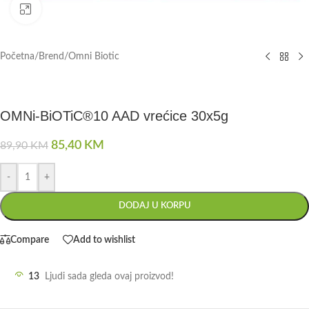
Click to enlarge
Početna
/
Brend
/
Omni Biotic
OMNi-BiOTiC®10 AAD vrećice 30x5g
85,40
KM
89,90
KM
-
+
DODAJ U KORPU
Compare
Add to wishlist
13
Ljudi sada gleda ovaj proizvod!