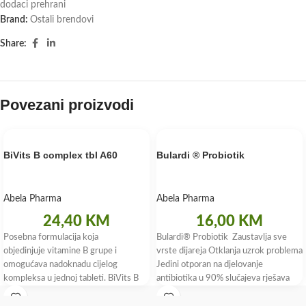
dodaci prehrani
Brand:
Ostali brendovi
Share:
Povezani proizvodi
BiVits B complex tbl A60
Bulardi ® Probiotik
Abela Pharma
Abela Pharma
24,40
KM
16,00
KM
Posebna formulacija koja
Bulardi® Probiotik Zaustavlja sve
objedinjuje vitamine B grupe i
vrste dijareja Otklanja uzrok problema
omogućava nadoknadu cijelog
Jedini otporan na djelovanje
kompleksa u jednoj tableti. BiVits B
antibiotika u 90% slučajeva rješava
complex sadrži aktivni oblik folne
putnu dijareju Bulardi®
kiseline koji