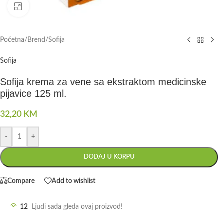
Click to enlarge
Početna
/
Brend
/
Sofija
Sofija
Sofija krema za vene sa ekstraktom medicinske
pijavice 125 ml.
32,20
KM
-
+
DODAJ U KORPU
Compare
Add to wishlist
12
Ljudi sada gleda ovaj proizvod!