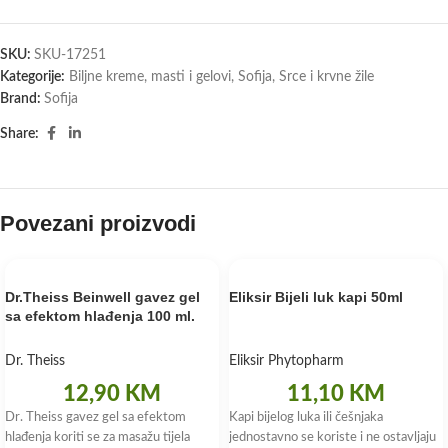
SKU:
SKU-17251
Kategorije:
Biljne kreme, masti i gelovi
,
Sofija
,
Srce i krvne žile
Brand:
Sofija
Share:
Povezani proizvodi
Dr.Theiss Beinwell gavez gel
Eliksir Bijeli luk kapi 50ml
sa efektom hlađenja 100 ml.
Dr. Theiss
Eliksir Phytopharm
12,90
KM
11,10
KM
Dr. Theiss gavez gel sa efektom
Kapi bijelog luka ili češnjaka
hlađenja koriti se za masažu tijela
jednostavno se koriste i ne ostavljaju