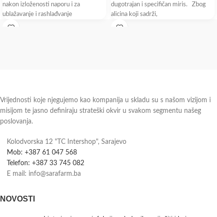
nakon izloženosti naporu i za
dugotrajan i specifičan miris. Zbog
ublažavanje i rashlađvanje
alicina koji sadrži,
Vrijednosti koje njegujemo kao kompanija u skladu su s našom vizijom i
misijom te jasno definiraju strateški okvir u svakom segmentu našeg
poslovanja.
Kolodvorska 12 "TC Intershop", Sarajevo
Mob: +387 61 047 568
Telefon: +387 33 745 082
E mail: info@sarafarm.ba
NOVOSTI