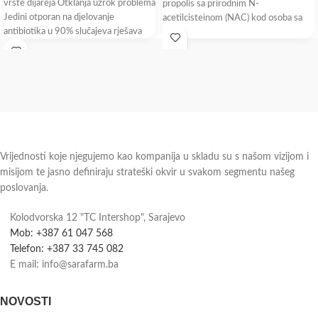
vrste dijareja Otklanja uzrok problema
propolis sa prirodnim N-
Jedini otporan na djelovanje
acetilcisteinom (NAC) kod osoba sa
antibiotika u 90% slučajeva rješava
problemima disajnih puteva praćenih
putnu dijareju Bulardi®
stvaranjem šlajma. Propolis –
Vrijednosti koje njegujemo kao kompanija u skladu su s našom vizijom i
misijom te jasno definiraju strateški okvir u svakom segmentu našeg
poslovanja.
Kolodvorska 12 "TC Intershop", Sarajevo
Mob: +387 61 047 568
Telefon: +387 33 745 082
E mail: info@sarafarm.ba
NOVOSTI