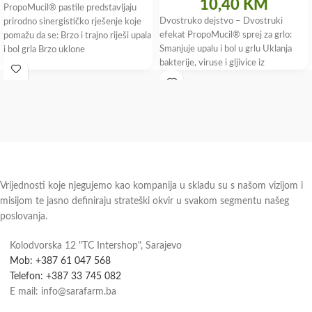
10,40
KM
PropoMucil® pastile predstavljaju
Dvostruko dejstvo – Dvostruki
prirodno sinergističko rješenje koje
efekat PropoMucil® sprej za grlo:
pomažu da se: Brzo i trajno riješi upala
Smanjuje upalu i bol u grlu Uklanja
i bol grla Brzo uklone
bakterije, viruse i gljivice iz
Vrijednosti koje njegujemo kao kompanija u skladu su s našom vizijom i
misijom te jasno definiraju strateški okvir u svakom segmentu našeg
poslovanja.
Kolodvorska 12 "TC Intershop", Sarajevo
Mob: +387 61 047 568
Telefon: +387 33 745 082
E mail: info@sarafarm.ba