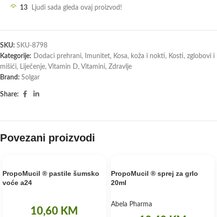
13
Ljudi sada gleda ovaj proizvod!
SKU:
SKU-8798
Kategorije:
Dodaci prehrani
,
Imunitet
,
Kosa, koža i nokti
,
Kosti, zglobovi i
mišići
,
Liječenje
,
Vitamin D
,
Vitamini
,
Zdravlje
Brand:
Solgar
Share:
Povezani proizvodi
PropoMucil ® pastile šumsko
PropoMucil ® sprej za grlo
voće a24
20ml
Abela Pharma
10,60
KM