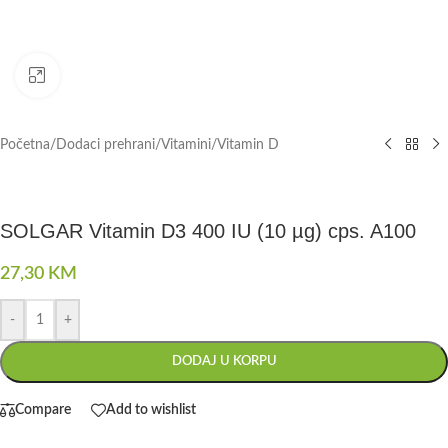
Click to enlarge
Početna
/
Dodaci prehrani
/
Vitamini
/
Vitamin D
SOLGAR Vitamin D3 400 IU (10 µg) cps. A100
27,30
KM
-
+
DODAJ U KORPU
Compare
Add to wishlist