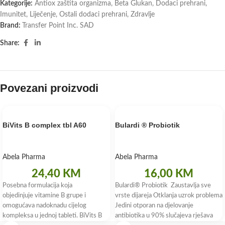
Kategorije:
Antiox zaštita organizma
,
Beta Glukan
,
Dodaci prehrani
,
Imunitet
,
Liječenje
,
Ostali dodaci prehrani
,
Zdravlje
Brand:
Transfer Point Inc. SAD
Share:
Povezani proizvodi
BiVits B complex tbl A60
Bulardi ® Probiotik
Abela Pharma
Abela Pharma
24,40
KM
16,00
KM
Posebna formulacija koja
Bulardi® Probiotik Zaustavlja sve
objedinjuje vitamine B grupe i
vrste dijareja Otklanja uzrok problema
omogućava nadoknadu cijelog
Jedini otporan na djelovanje
kompleksa u jednoj tableti. BiVits B
antibiotika u 90% slučajeva rješava