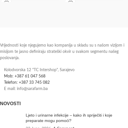
complex sadrži aktivni oblik folne
putnu dijareju Bulardi®
kiseline koji
Vrijednosti koje njegujemo kao kompanija u skladu su s našom vizijom i
misijom te jasno definiraju strateški okvir u svakom segmentu našeg
poslovanja.
Kolodvorska 12 "TC Intershop", Sarajevo
Mob: +387 61 047 568
Telefon: +387 33 745 082
E mail: info@sarafarm.ba
NOVOSTI
Ljeto i urinarne infekcije – kako ih spriječiti i koje
preparate mogu pomoći?