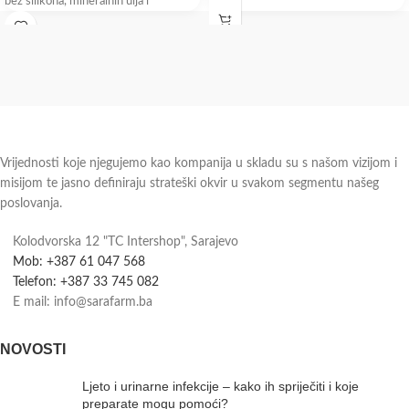
bez silikona, mineralnih ulja i
Vrijednosti koje njegujemo kao kompanija u skladu su s našom vizijom i
misijom te jasno definiraju strateški okvir u svakom segmentu našeg
poslovanja.
Kolodvorska 12 "TC Intershop", Sarajevo
Mob: +387 61 047 568
Telefon: +387 33 745 082
E mail: info@sarafarm.ba
NOVOSTI
Ljeto i urinarne infekcije – kako ih spriječiti i koje
preparate mogu pomoći?