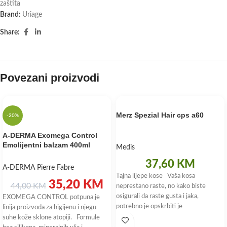
zaštita
Brand:
Uriage
Share:
Povezani proizvodi
Merz Spezial Hair cps a60
-20%
A-DERMA Exomega Control
Emolijentni balzam 400ml
Medis
37,60
KM
A-DERMA Pierre Fabre
Tajna lijepe kose Vaša kosa
35,20
KM
44,00
KM
neprestano raste, no kako biste
osigurali da raste gusta i jaka,
EXOMEGA CONTROL potpuna je
potrebno je opskrbiti je
linija proizvoda za higijenu i njegu
suhe kože sklone atopiji. Formule