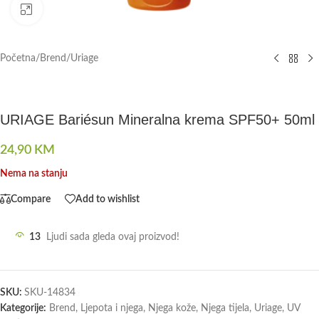
Click to enlarge
Početna
/
Brend
/
Uriage
URIAGE Bariésun Mineralna krema SPF50+ 50ml
24,90
KM
Nema na stanju
Compare
Add to wishlist
13
Ljudi sada gleda ovaj proizvod!
SKU:
SKU-14834
Kategorije:
Brend
,
Ljepota i njega
,
Njega kože
,
Njega tijela
,
Uriage
,
UV