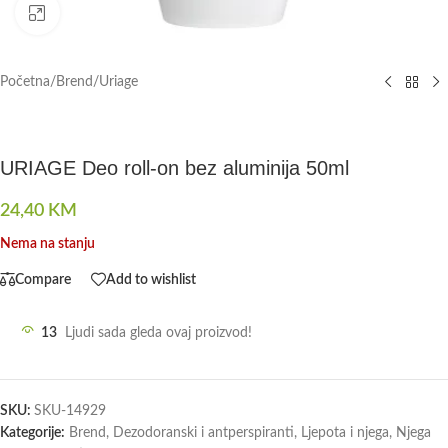
Click to enlarge
Početna
/
Brend
/
Uriage
URIAGE Deo roll-on bez aluminija 50ml
24,40
KM
Nema na stanju
Compare
Add to wishlist
13
Ljudi sada gleda ovaj proizvod!
SKU:
SKU-14929
Kategorije:
Brend
,
Dezodoranski i antperspiranti
,
Ljepota i njega
,
Njega