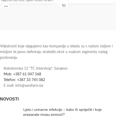
Nježno čisti lice, tijelo i kosu. Hrani i
umiruje
Vrijednosti koje njegujemo kao kompanija u skladu su s našom vizijom i
misijom te jasno definiraju strateški okvir u svakom segmentu našeg
poslovanja.
Kolodvorska 12 "TC Intershop", Sarajevo
Mob: +387 61 047 568
Telefon: +387 33 745 082
E mail: info@sarafarm.ba
NOVOSTI
Ljeto i urinarne infekcije – kako ih spriječiti i koje
preparate mogu pomoći?