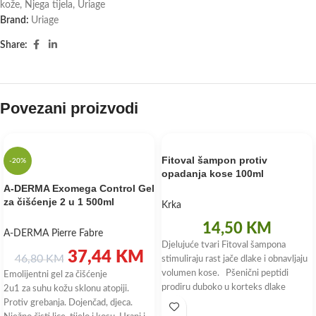
kože
,
Njega tijela
,
Uriage
Brand:
Uriage
Share:
Povezani proizvodi
Fitoval šampon protiv
-20%
opadanja kose 100ml
A-DERMA Exomega Control Gel
za čišćenje 2 u 1 500ml
Krka
14,50
KM
A-DERMA Pierre Fabre
Djelujuće tvari Fitoval šampona
37,44
KM
46,80
KM
stimuliraju rast jače dlake i obnavljaju
volumen kose. Pšenični peptidi
Emolijentni gel za čišćenje
prodiru duboko u korteks dlake
2u1 za suhu kožu sklonu atopiji.
Protiv grebanja. Dojenčad, djeca.