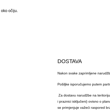
 oko očiju.
DOSTAVA
Nakon svake zaprimljene narudžbe
Pošiljke isporučujemo putem part
Za dostavu narudžbe na teritorij
i praznici isključeni) ovisno o pl
se primjenjuje važeći raspored br