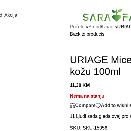
d
Akcija
Početna
/
Brend
/
Uriage
/
URIAG
Back to products
URIAGE Micel
kožu 100ml
11,30
KM
Nema na stanju
Compare
Add to wishli
11
Ljudi sada gleda ovaj proi
SKU:
SKU-15056