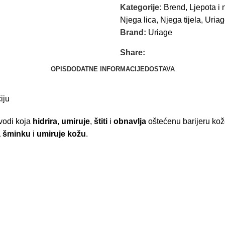
Kategorije:
Brend
,
Ljepota i 
Njega lica
,
Njega tijela
,
Uriag
Brand:
Uriage
Share:
OPIS
DODATNE INFORMACIJE
DOSTAVA
iju
vodi koja
hidrira
,
umiruje
,
štiti
i
obnavlja
oštećenu barijeru kož
a šminku
i
umiruje kožu
.