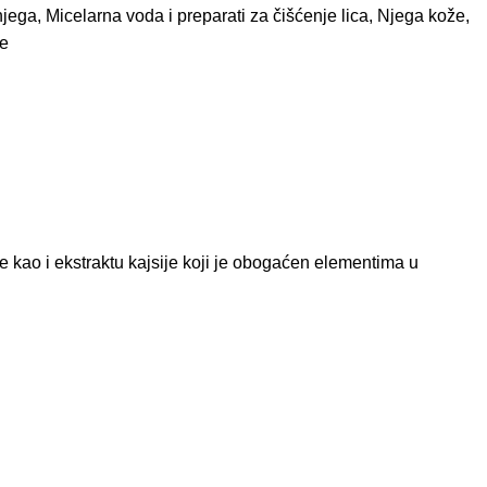
njega
,
Micelarna voda i preparati za čišćenje lica
,
Njega kože
,
e
e kao i ekstraktu kajsije koji je obogaćen elementima u