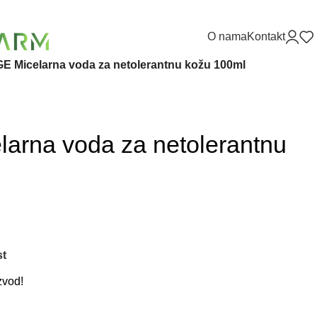
O nama
Kontakt
E Micelarna voda za netolerantnu kožu 100ml
arna voda za netolerantnu
st
zvod!