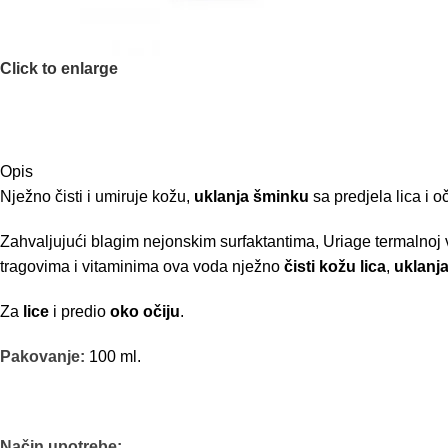
Click to enlarge
Opis
Nježno čisti i umiruje kožu,
uklanja šminku
sa predjela lica i oč
Zahvaljujući blagim nejonskim surfaktantima, Uriage termalnoj 
tragovima i vitaminima ova voda nježno
čisti kožu lica
,
uklanj
Za
lice
i predio
oko očiju
.
Pakovanje:
100 ml.
Način upotrebe: