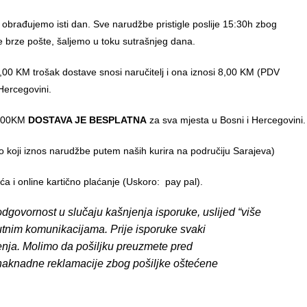
 obrađujemo isti dan. Sve narudžbe pristigle poslije 15:30h zbog
e brze pošte, šaljemo u toku sutrašnjeg dana.
00 KM trošak dostave snosi naručitelj i ona iznosi 8,00 KM (PDV
Hercegovini.
0,00KM
DOSTAVA JE BESPLATNA
za sva mjesta u Bosni i Hercegovini.
o koji iznos narudžbe putem naših kurira na područiju Sarajeva)
 i online kartično plaćanje (Uskoro: pay pal).
dgovornost u slučaju kašnjenja isporuke, uslijed “više
putnim komunikacijama. Prije isporuke svaki
enja. Molimo da pošiljku preuzmete pred
 naknadne reklamacije zbog pošiljke oštećene