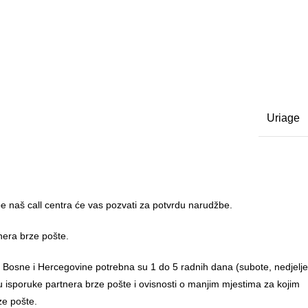
Uriage
 naš call centra će vas pozvati za potvrdu narudžbe.
nera brze pošte.
u Bosne i Hercegovine potrebna su 1 do 5 radnih dana (subote, nedjelje
anu isporuke partnera brze pošte i ovisnosti o manjim mjestima za kojim
ze pošte.