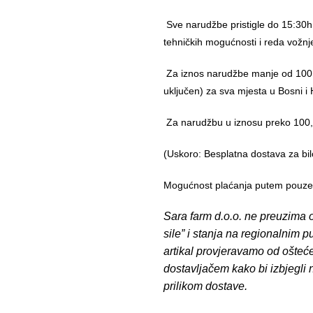
Sve narudžbe pristigle do 15:30h
tehničkih mogućnosti i reda vožnj
Za iznos narudžbe manje od 100,
uključen) za sva mjesta u Bosni i 
Za narudžbu u iznosu preko 10
(Uskoro: Besplatna dostava za bil
Mogućnost plaćanja putem pouzeća
Sara farm d.o.o. ne preuzima o
sile” i stanja na regionalnim 
artikal provjeravamo od ošteć
dostavljačem kako bi izbjegli
prilikom dostave.