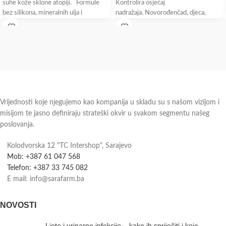
suhe kože sklone atopiji. Formule
Kontrolira osjećaj
bez silikona, mineralnih ulja i
nadražaja. Novorođenčad, djeca,
odrasli. Emolijentno mlijeko za njegu
atopiji sklone,
Vrijednosti koje njegujemo kao kompanija u skladu su s našom vizijom i
misijom te jasno definiraju strateški okvir u svakom segmentu našeg
poslovanja.
Kolodvorska 12 "TC Intershop", Sarajevo
Mob: +387 61 047 568
Telefon: +387 33 745 082
E mail: info@sarafarm.ba
NOVOSTI
Ljeto i urinarne infekcije – kako ih spriječiti i koje