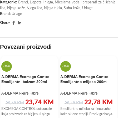
Kategorije:
Brend
,
Ljepota i njega
,
Micelarna voda i preparati za čišćenje
lica
,
Njega kože
,
Njega lica
,
Njega tijela
,
Suha koža
,
Uriage
Brand:
Uriage
Share:
Povezani proizvodi
-20%
-20%
A-DERMA Exomega Control
A-DERMA Exomega Control
Emolijentni balzam 200ml
Emolijentno mlijeko 200ml
A-DERMA Pierre Fabre
A-DERMA Pierre Fabre
23,74
KM
22,78
KM
29,68
KM
28,48
KM
EXOMEGA CONTROL potpuna je
Emolijentno mlijeko za njegu suhe
linija proizvoda za higijenu i njegu
kože sklone atopiji. Protiv grebanja.