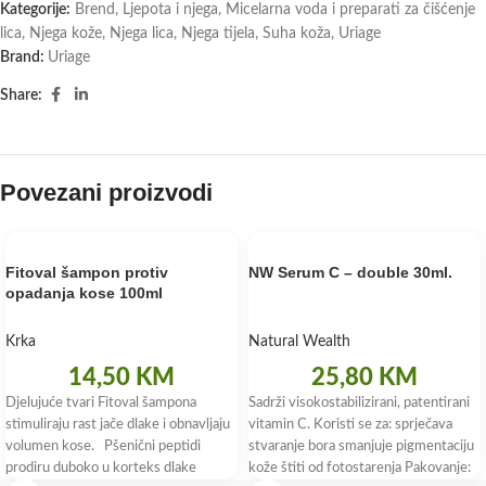
Kategorije:
Brend
,
Ljepota i njega
,
Micelarna voda i preparati za čišćenje
lica
,
Njega kože
,
Njega lica
,
Njega tijela
,
Suha koža
,
Uriage
Brand:
Uriage
Share:
Povezani proizvodi
Fitoval šampon protiv
NW Serum C – double 30ml.
opadanja kose 100ml
Krka
Natural Wealth
14,50
KM
25,80
KM
Djelujuće tvari Fitoval šampona
Sadrži visokostabilizirani, patentirani
stimuliraju rast jače dlake i obnavljaju
vitamin C. Koristi se za: sprječava
volumen kose. Pšenični peptidi
stvaranje bora smanjuje pigmentaciju
prodiru duboko u korteks dlake
kože štiti od fotostarenja Pakovanje: