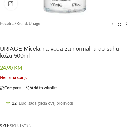
Click to enlarge
Početna
/
Brend
/
Uriage
URIAGE Micelarna voda za normalnu do suhu
kožu 500ml
24,90
KM
Nema na stanju
Compare
Add to wishlist
12
Ljudi sada gleda ovaj proizvod!
SKU:
SKU-15073