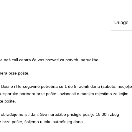
Uriage
 naš call centra će vas pozvati za potvrdu narudžbe.
nera brze pošte.
u Bosne i Hercegovine potrebna su 1 do 5 radnih dana (subote, nedjelje
anu isporuke partnera brze pošte i ovisnosti o manjim mjestima za kojim
ze pošte.
 obrađujemo isti dan. Sve narudžbe pristigle poslije 15:30h zbog
e brze pošte, šaljemo u toku sutrašnjeg dana.