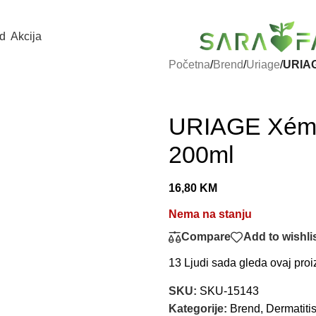
d
Akcija
Početna
/
Brend
/
Uriage
/
URIAG
URIAGE Xémos
200ml
16,80
KM
Nema na stanju
Compare
Add to wishli
13
Ljudi sada gleda ovaj proi
SKU:
SKU-15143
Kategorije:
Brend
,
Dermatitis