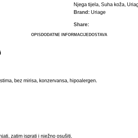
Njega tijela
,
Suha koža
,
Uria
Brand:
Uriage
Share:
OPIS
DODATNE INFORMACIJE
DOSTAVA
i
astima, bez mirisa, konzervansa, hipoalergen.
jati,
zatim isprati i nježno osušiti.