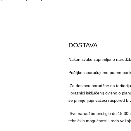
DOSTAVA
Nakon svake zaprimljene narudžbe
Pošiljke isporučujemo putem part
Za dostavu narudžbe na teritorij
i praznici isključeni) ovisno o pl
se primjenjuje važeći raspored br
Sve narudžbe pristigle do 15:30h
tehničkih mogućnosti i reda vožnj