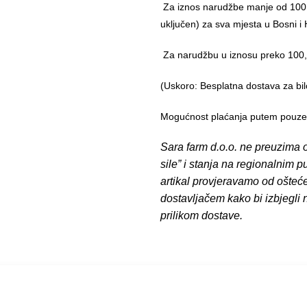
Za iznos narudžbe manje od 100,
uključen) za sva mjesta u Bosni i 
Za narudžbu u iznosu preko 10
(Uskoro: Besplatna dostava za bil
Mogućnost plaćanja putem pouzeća
Sara farm d.o.o. ne preuzima o
sile” i stanja na regionalnim 
artikal provjeravamo od ošteć
dostavljačem kako bi izbjegli
prilikom dostave.