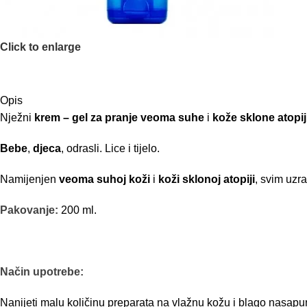
Click to enlarge
Opis
Nježni
krem – gel za pranje veoma suhe
i
kože sklone atopij
Bebe
,
djeca
, odrasli. Lice i tijelo.
Namijenjen
veoma suhoj koži
i
koži sklonoj atopiji
, svim uzr
Pakovanje:
200 ml.
Način upotrebe:
Nanijeti malu količinu preparata na vlažnu kožu i blago nasapun