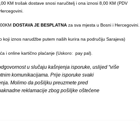
00 KM trošak dostave snosi naručitelj i ona iznosi 8,00 KM (PDV
Hercegovini.
0,00KM
DOSTAVA JE BESPLATNA
za sva mjesta u Bosni i Hercegovini.
o koji iznos narudžbe putem naših kurira na područiju Sarajeva)
 i online kartično plaćanje (Uskoro: pay pal).
dgovornost u slučaju kašnjenja isporuke, uslijed “više
putnim komunikacijama. Prije isporuke svaki
enja. Molimo da pošiljku preuzmete pred
 naknadne reklamacije zbog pošiljke oštećene