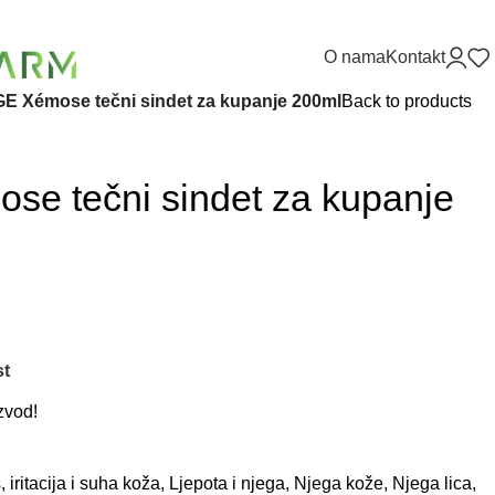
O nama
Kontakt
E Xémose tečni sindet za kupanje 200ml
Back to products
e tečni sindet za kupanje
st
zvod!
, iritacija i suha koža
,
Ljepota i njega
,
Njega kože
,
Njega lica
,