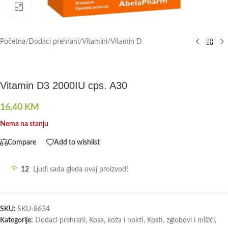
Click to enlarge
Početna
/
Dodaci prehrani
/
Vitamini
/
Vitamin D
Vitamin D3 2000IU cps. A30
16,40
KM
Nema na stanju
Compare
Add to wishlist
12
Ljudi sada gleda ovaj proizvod!
SKU:
SKU-8634
Kategorije:
Dodaci prehrani
,
Kosa, koža i nokti
,
Kosti, zglobovi i mišići
,