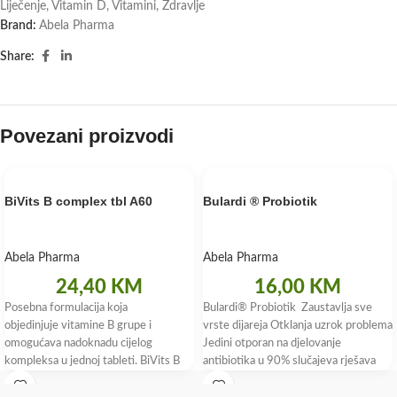
Liječenje
,
Vitamin D
,
Vitamini
,
Zdravlje
Brand:
Abela Pharma
Share:
Povezani proizvodi
BiVits B complex tbl A60
Bulardi ® Probiotik
Abela Pharma
Abela Pharma
24,40
KM
16,00
KM
Posebna formulacija koja
Bulardi® Probiotik Zaustavlja sve
objedinjuje vitamine B grupe i
vrste dijareja Otklanja uzrok problema
omogućava nadoknadu cijelog
Jedini otporan na djelovanje
kompleksa u jednoj tableti. BiVits B
antibiotika u 90% slučajeva rješava
complex sadrži aktivni oblik folne
putnu dijareju Bulardi®
kiseline koji