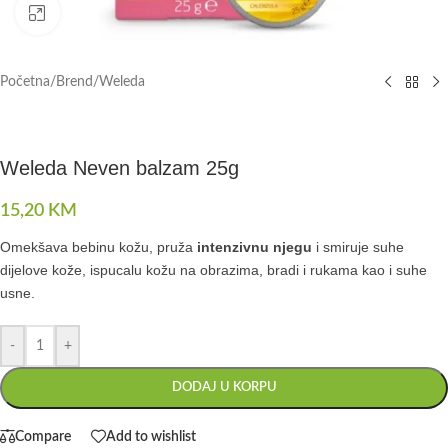
Click to enlarge
Početna
/
Brend
/
Weleda
Weleda Neven balzam 25g
15,20
KM
Omekšava bebinu kožu, pruža
intenzivnu njegu
i smiruje suhe
dijelove kože, ispucalu kožu na obrazima, bradi i rukama kao i suhe
usne.
-
+
DODAJ U KORPU
Compare
Add to wishlist