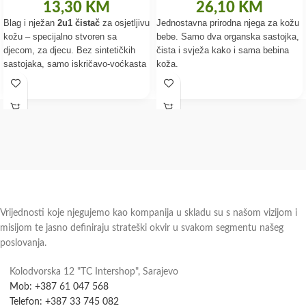
13,30
KM
26,10
KM
Blag i nježan
2u1 čistač
za osjetljivu
Jednostavna prirodna njega za kožu
kožu – specijalno stvoren sa
bebe. Samo dva organska sastojka,
djecom, za djecu. Bez sintetičkih
čista i svježa kako i sama bebina
sastojaka, samo iskričavo-voćkasta
koža.
zabava tokom kupanja, u tubici, 100
% prirodnog porijekla.
Vrijednosti koje njegujemo kao kompanija u skladu su s našom vizijom i
misijom te jasno definiraju strateški okvir u svakom segmentu našeg
poslovanja.
Kolodvorska 12 "TC Intershop", Sarajevo
Mob: +387 61 047 568
Telefon: +387 33 745 082